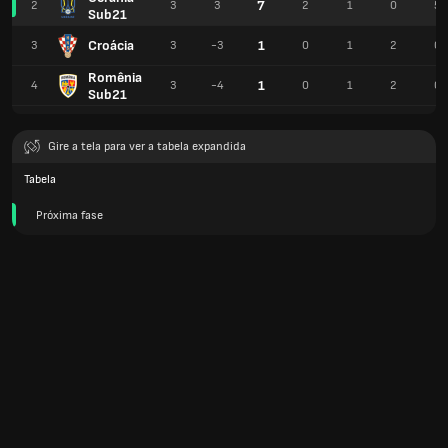
7
2
3
3
2
1
0
5
Sub21
Croácia
1
3
3
-3
0
1
2
0
Romênia
1
4
3
-4
0
1
2
0
Sub21
Gire a tela para ver a tabela expandida
Tabela
Próxima fase