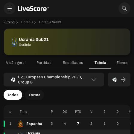
Futebol
Ucrânia
Ucrânia Sub21
Ucrânia Sub21
Ucrânia
Visão geral
Partidas
Resultados
Tabela
Elenco
U21 European Championship 2023,
Group B
Todos
Forma
#
Time
P
DG
PTS
V
E
D
AF
Espanha
7
1
3
4
2
1
0
6
Ucrânia