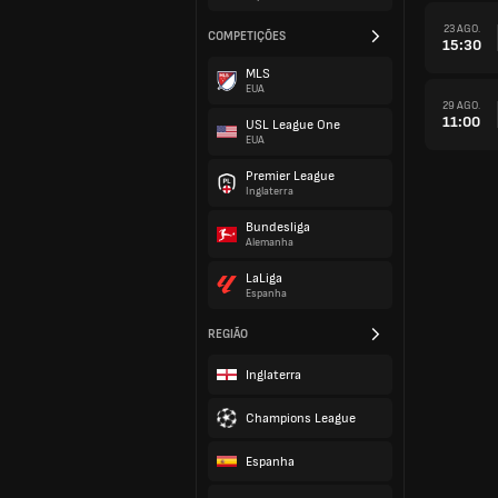
23 AGO.
COMPETIÇÕES
15:30
MLS
EUA
29 AGO.
11:00
USL League One
EUA
Premier League
Inglaterra
Bundesliga
Alemanha
LaLiga
Espanha
REGIÃO
Inglaterra
Champions League
Espanha