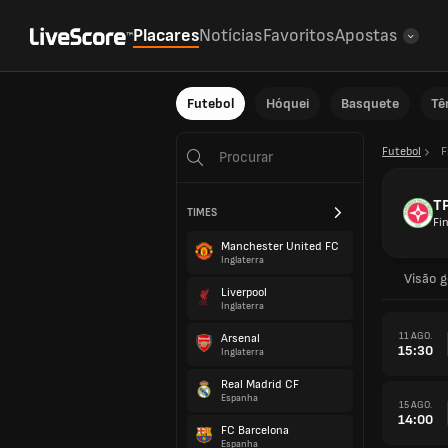
Placares
Notícias
Favoritos
Apostas
Futebol
Hóquei
Basquete
Tê
Futebol
F
T
TIMES
Fi
Manchester United FC
Inglaterra
Visão g
Liverpool
Inglaterra
11 AGO.
Arsenal
15:30
Inglaterra
Real Madrid CF
Espanha
15 AGO.
14:00
FC Barcelona
Espanha