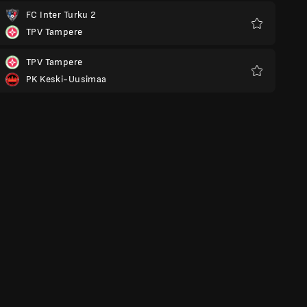
FC Inter Turku 2
TPV Tampere
Favoritos
TPV Tampere
PK Keski-Uusimaa
Favoritos