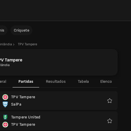
nis
Críquete
inlândia
TPV Tampere
PV Tampere
nlândia
eral
Partidas
Resultados
Tabela
Elenco
TPV Tampere
SalPa
Favoritos
Tampere United
TPV Tampere
Favoritos