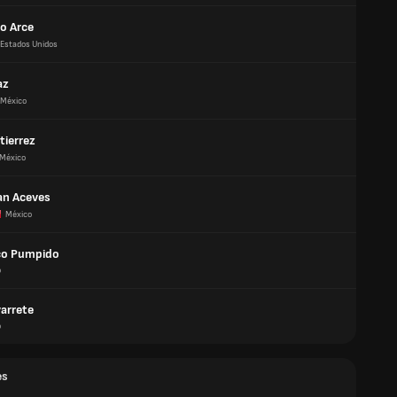
o Arce
Estados Unidos
az
México
tierrez
México
an Aceves
México
co Pumpido
o
varrete
o
es