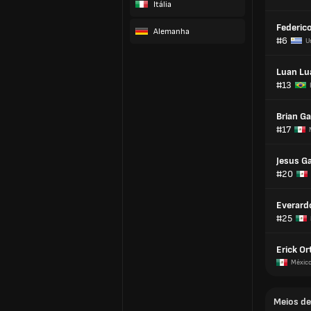
Itália
Federico
Alemanha
#6
U
Luan Lu
#13
Brian Ga
#17
Jesus Ga
#20
Everardo
#25
Erick Or
Méxic
Meios d