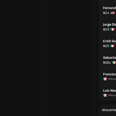
Fernand
#24
Jorge Di
#29
Erick Gu
#35
Sebasti
#184
Francis
Méxic
Luis Na
Méxic
Atacant