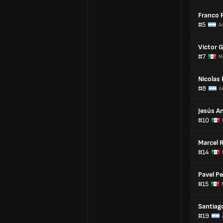
Franco
#5
A
Victor 
#7
M
Nicolas
#8
A
Jesús A
#10
Marcel 
#14
Pavel P
#15
Santiag
#19