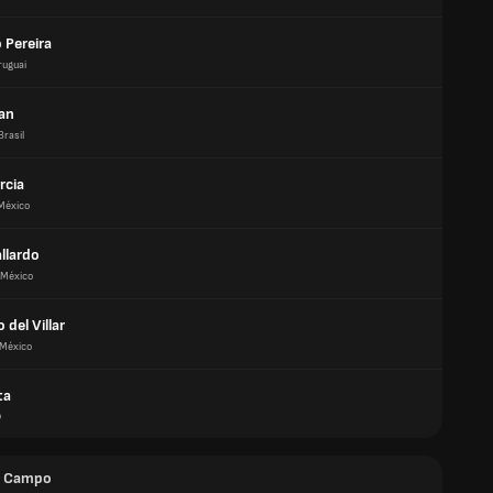
 Pereira
ruguai
an
Brasil
rcia
México
llardo
México
 del Villar
México
ta
o
e Campo