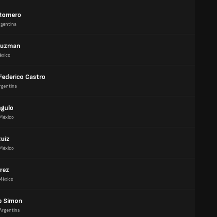
 Romero
rgentina
Guzman
éxico
 Federico Castro
rgentina
ngulo
México
Ruiz
México
erez
México
o Simon
Argentina