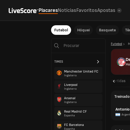
Placares
Notícias
Favoritos
Apostas
Futebol
Hóquei
Basquete
Tê
Futebol
M
De
TIMES
Mé
Manchester United FC
Inglaterra
Visão geral
Partidas
Liverpool
Inglaterra
Treinado
Arsenal
Inglaterra
Antoni
Real Madrid CF
Argent
Espanha
FC Barcelona
Espanha