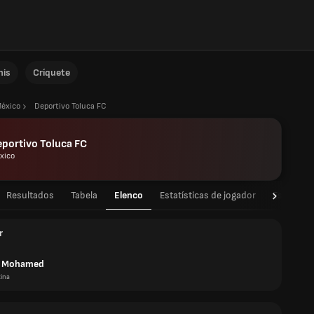
nis
Críquete
éxico
Deportivo Toluca FC
portivo Toluca FC
xico
Resultados
Tabela
Elenco
Estatísticas de jogador
Estatístic
r
o Mohamed
ina