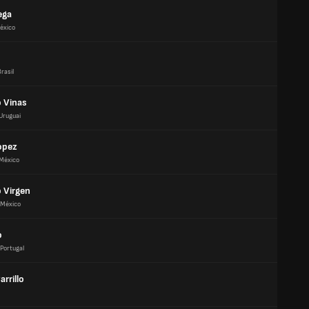
ega
éxico
rasil
o Vinas
Uruguai
opez
México
 Virgen
México
o
Portugal
arrillo