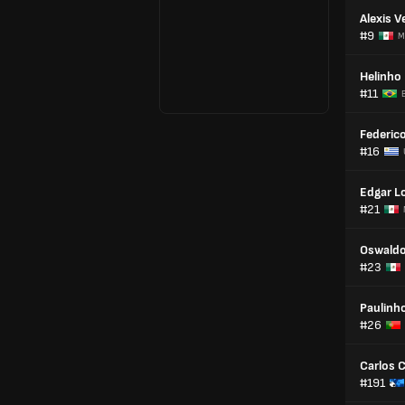
Alexis V
#9
M
Helinho
#11
B
Federic
#16
Edgar L
#21
Oswaldo
#23
Paulinh
#26
Carlos C
#191