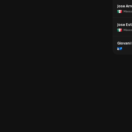
Jose Ar
Méxic
Jose Es
Méxic
Giovani