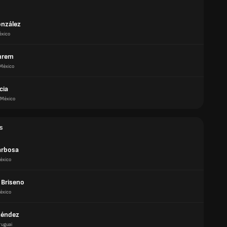
nzález
xico
hrem
México
cia
México
s
arbosa
éxico
 Briseno
éxico
Méndez
ruguai