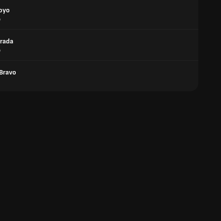
royo
o
trada
o
 Bravo