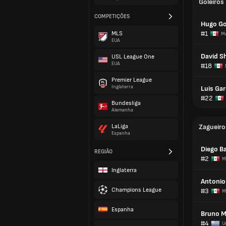
Goleiros
COMPETIÇÕES
Hugo Go
#1
MLS
Mé
EUA
David S
USL League One
EUA
#18
Premier League
Inglaterra
Luis Gar
#22
Bundesliga
Alemanha
LaLiga
Zagueiro
Espanha
Diego B
REGIÃO
#2
M
Inglaterra
Antonio
Champions League
#3
M
Espanha
Bruno 
#4
U