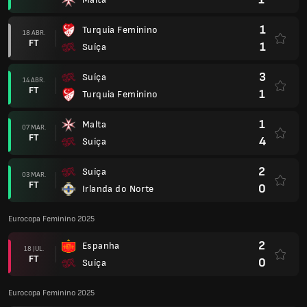
1
Turquia Feminino
18 ABR.
FT
1
Suíça
3
Suíça
14 ABR.
FT
1
Turquia Feminino
1
Malta
07 MAR.
FT
4
Suíça
2
Suíça
03 MAR.
FT
0
Irlanda do Norte
Eurocopa Feminino 2025
2
Espanha
18 JUL.
FT
0
Suíça
Eurocopa Feminino 2025