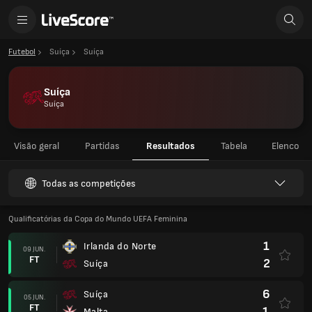
Futebol
Suíça
Suíça
Suíça
Suíça
Visão geral
Partidas
Resultados
Tabela
Elenco
Todas as competições
Qualificatórias da Copa do Mundo UEFA Feminina
1
Irlanda do Norte
09 JUN.
FT
2
Suíça
6
Suíça
05 JUN.
FT
1
Malta