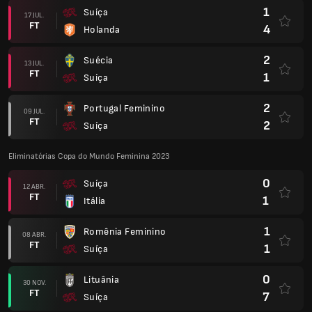
1
Suíça
17 JUL.
FT
4
Holanda
2
Suécia
13 JUL.
FT
1
Suíça
2
Portugal Feminino
09 JUL.
FT
2
Suíça
Eliminatórias Copa do Mundo Feminina 2023
0
Suíça
12 ABR.
FT
1
Itália
1
Romênia Feminino
08 ABR.
FT
1
Suíça
0
Lituânia
30 NOV.
FT
7
Suíça