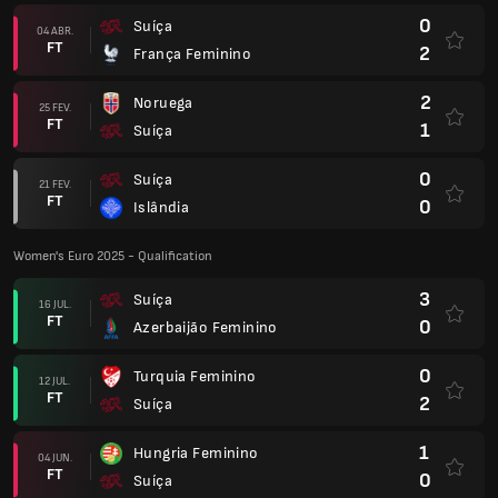
0
Suíça
04 ABR.
FT
2
França Feminino
2
Noruega
25 FEV.
FT
1
Suíça
0
Suíça
21 FEV.
FT
0
Islândia
Women's Euro 2025 - Qualification
3
Suíça
16 JUL.
FT
0
Azerbaijão Feminino
0
Turquia Feminino
12 JUL.
FT
2
Suíça
1
Hungria Feminino
04 JUN.
FT
0
Suíça