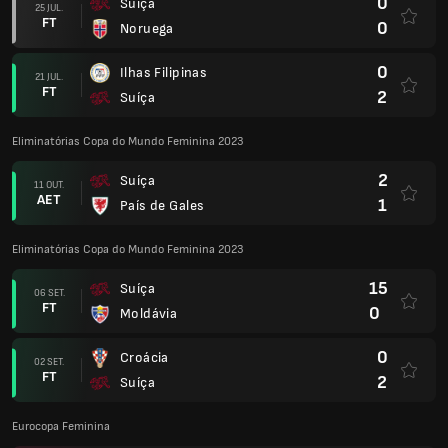
0
Suíça
25 JUL.
FT
0
Noruega
0
Ilhas Filipinas
21 JUL.
FT
2
Suíça
Eliminatórias Copa do Mundo Feminina 2023
2
Suíça
11 OUT.
AET
1
País de Gales
Eliminatórias Copa do Mundo Feminina 2023
15
Suíça
06 SET.
FT
0
Moldávia
0
Croácia
02 SET.
FT
2
Suíça
Eurocopa Feminina