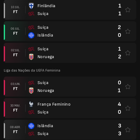
1
Finlândia
10 JUL.
FT
1
Suíça
2
Suíça
06 JUL.
FT
0
Islândia
1
Suíça
02 JUL.
FT
2
Noruega
Liga das Nações da UEFA Feminina
0
Suíça
03 JUN.
FT
1
Noruega
4
França Feminino
30 MAI.
FT
0
Suíça
3
Islândia
08 ABR.
FT
3
Suíça