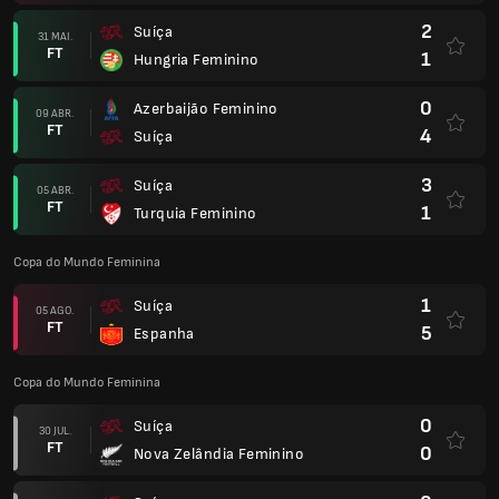
2
Suíça
31 MAI.
FT
1
Hungria Feminino
0
Azerbaijão Feminino
09 ABR.
FT
4
Suíça
3
Suíça
05 ABR.
FT
1
Turquia Feminino
Copa do Mundo Feminina
1
Suíça
05 AGO.
FT
5
Espanha
Copa do Mundo Feminina
0
Suíça
30 JUL.
FT
0
Nova Zelândia Feminino