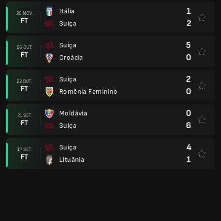
1
Itália
26 NOV.
FT
2
Suíça
5
Suíça
26 OUT.
FT
0
Croácia
2
Suíça
22 OUT.
FT
0
Romênia Feminino
0
Moldávia
21 SET.
FT
6
Suíça
4
Suíça
17 SET.
FT
1
Lituânia