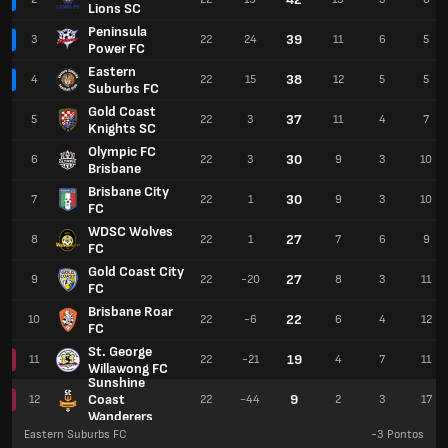
Lions SC
Peninsula
39
3
22
24
11
6
5
Power FC
Eastern
38
4
22
15
12
5
5
Suburbs FC
Gold Coast
37
5
22
3
11
4
7
Knights SC
Olympic FC
30
6
22
3
9
3
10
Brisbane
Brisbane City
30
7
22
1
9
3
10
FC
WDSC Wolves
27
8
22
1
7
6
9
FC
Gold Coast City
27
9
22
-20
8
3
11
FC
Brisbane Roar
22
10
22
-6
6
4
12
FC
St. George
19
11
22
-21
4
7
11
Willawong FC
Sunshine
Coast
9
12
22
-44
2
3
17
Wanderers
Eastern Suburbs FC
-3
Pontos