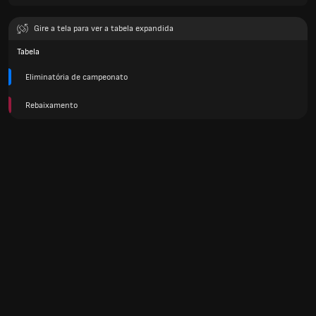
Gire a tela para ver a tabela expandida
Tabela
Eliminatória de campeonato
Rebaixamento