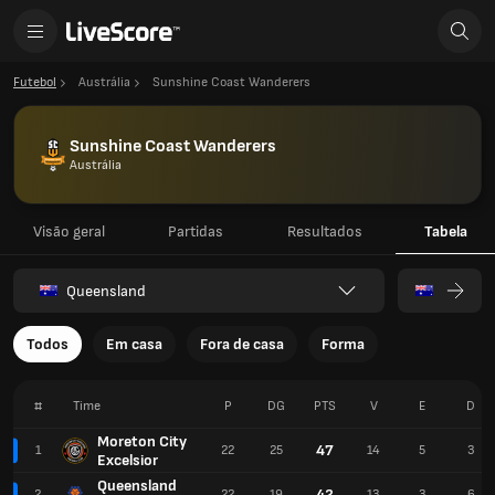
Futebol
Austrália
Sunshine Coast Wanderers
Sunshine Coast Wanderers
Austrália
Visão geral
Partidas
Resultados
Tabela
Queensland
Todos
Em casa
Fora de casa
Forma
#
Time
P
DG
PTS
V
E
D
Moreton City
47
1
22
25
14
5
3
Excelsior
Queensland
42
2
22
19
13
3
6