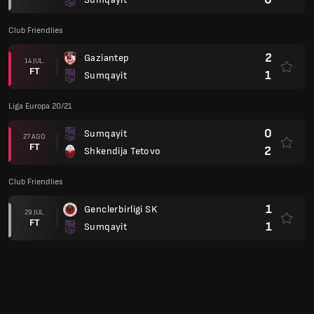
Club Friendlies
2
Gaziantep
14 JUL.
FT
1
Sumqayit
Liga Europa 20/21
0
Sumqayit
27 AGO.
FT
2
Shkendija Tetovo
Club Friendlies
1
Genclerbirligi SK
29 JUL.
FT
1
Sumqayit