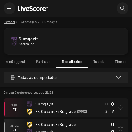
Futebol
Azerbaijão
Sumqayit
Sumqayit
Azerbaijão
Visão geral
Partidas
Resultados
Tabela
Elenco
Todas as competições
Europa Conference League 21/22
0
Sumqayit
(0)
29 JUL.
FT
2
FK Cukaricki Belgrade
(2)
0
FK Cukaricki Belgrade
21 JUL.
FT
0
Sumqayit