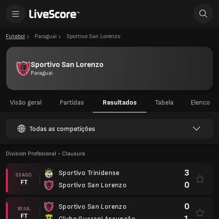
Futebol
Paraguai
Sportivo San Lorenzo
Sportivo San Lorenzo
Paraguai
Visão geral
Partidas
Resultados
Tabela
Elenco
Todas as competições
Division Profesional - Clausura
3
Sportivo Trinidense
03 AGO.
FT
0
Sportivo San Lorenzo
0
Sportivo San Lorenzo
30 JUL.
FT
1
Clube Guarani Assunção