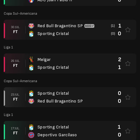
Copa Sul-Americana
1
Red Bull Bragantino SP
(1)
30 JUL.
FT
0
Sporting Cristal
(0)
Liga 1
2
Melgar
26 JUL.
FT
1
Sporting Cristal
Copa Sul-Americana
0
Sporting Cristal
23 JUL.
FT
0
Red Bull Bragantino SP
Liga 1
1
Sporting Cristal
17 JUL.
FT
0
Deportivo Garcilaso