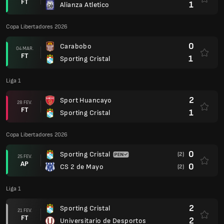
FT
1
Alianza Atletico
Copa Libertadores 2026
0
Carabobo
04 MAR.
FT
1
Sporting Cristal
Liga 1
2
Sport Huancayo
28 FEV.
FT
1
Sporting Cristal
Copa Libertadores 2026
0
Sporting Cristal
(2)
25 FEV.
AP
0
CS 2 de Mayo
(2)
Liga 1
2
Sporting Cristal
21 FEV.
FT
2
Universitario de Desportos