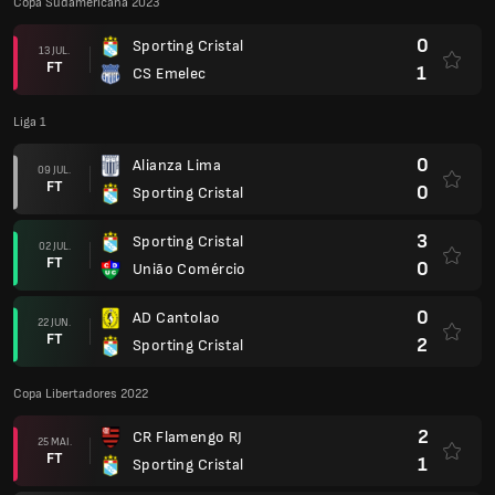
Copa Sudamericana 2023
0
Sporting Cristal
13 JUL.
FT
1
CS Emelec
Liga 1
0
Alianza Lima
09 JUL.
FT
0
Sporting Cristal
3
Sporting Cristal
02 JUL.
FT
0
União Comércio
0
AD Cantolao
22 JUN.
FT
2
Sporting Cristal
Copa Libertadores 2022
2
CR Flamengo RJ
25 MAI.
FT
1
Sporting Cristal