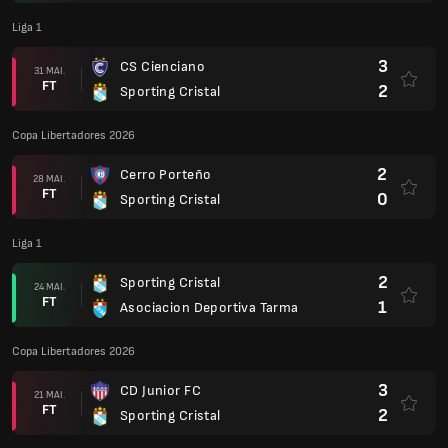
Liga 1
3
CS Cienciano
31 MAI.
FT
2
Sporting Cristal
Copa Libertadores 2026
2
Cerro Porteño
28 MAI.
FT
0
Sporting Cristal
Liga 1
2
Sporting Cristal
24 MAI.
FT
1
Asociacion Deportiva Tarma
Copa Libertadores 2026
3
CD Junior FC
21 MAI.
FT
2
Sporting Cristal