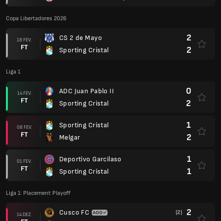
Copa Libertadores 2026
2
CS 2 de Mayo
18 FEV.
FT
2
Sporting Cristal
Liga 1
0
ADC Juan Pablo II
14 FEV.
FT
2
Sporting Cristal
1
Sporting Cristal
08 FEV.
FT
2
Melgar
1
Deportivo Garcilaso
01 FEV.
FT
1
Sporting Cristal
Liga 1: Placement Playoff
2
Cusco FC
(2)
14 DEZ.