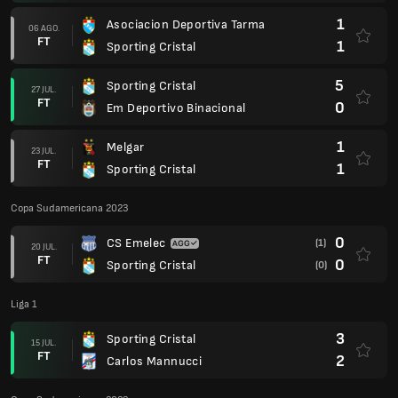
1
Asociacion Deportiva Tarma
06 AGO.
FT
1
Sporting Cristal
5
Sporting Cristal
27 JUL.
FT
0
Em Deportivo Binacional
1
Melgar
23 JUL.
FT
1
Sporting Cristal
Copa Sudamericana 2023
0
CS Emelec
(1)
20 JUL.
FT
0
Sporting Cristal
(0)
Liga 1
3
Sporting Cristal
15 JUL.
FT
2
Carlos Mannucci