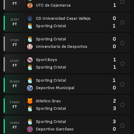
FT
1
UTC de Cajamarca
0
CD Universidad Cesar Vallejo
22 SET.
FT
1
Sporting Cristal
0
Sporting Cristal
17 SET.
FT
0
Universitario de Desportos
1
Sport Boys
10 SET.
FT
1
Sporting Cristal
1
Sporting Cristal
20 AGO.
FT
0
Deportivo Municipal
2
Atletico Grau
17 AGO.
FT
3
Sporting Cristal
3
Sporting Cristal
13 AGO.
FT
0
Deportivo Garcilaso