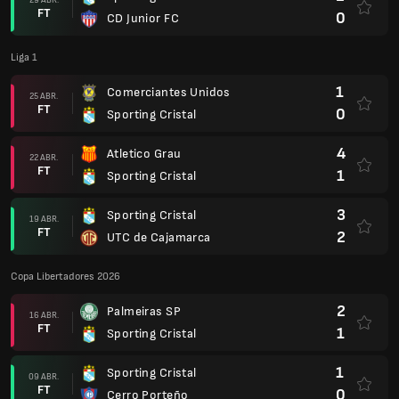
FT
0
CD Junior FC
Liga 1
1
Comerciantes Unidos
25 ABR.
FT
0
Sporting Cristal
4
Atletico Grau
22 ABR.
FT
1
Sporting Cristal
3
Sporting Cristal
19 ABR.
FT
2
UTC de Cajamarca
Copa Libertadores 2026
2
Palmeiras SP
16 ABR.
FT
1
Sporting Cristal
1
Sporting Cristal
09 ABR.
FT
0
Cerro Porteño