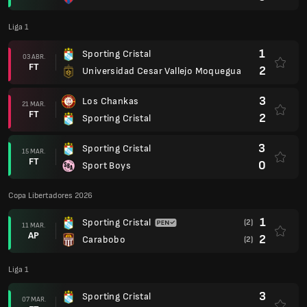
Liga 1
1
Sporting Cristal
03 ABR.
FT
2
Universidad Cesar Vallejo Moquegua
3
Los Chankas
21 MAR.
FT
2
Sporting Cristal
3
Sporting Cristal
15 MAR.
FT
0
Sport Boys
Copa Libertadores 2026
1
Sporting Cristal
(2)
11 MAR.
AP
2
Carabobo
(2)
Liga 1
3
Sporting Cristal
07 MAR.