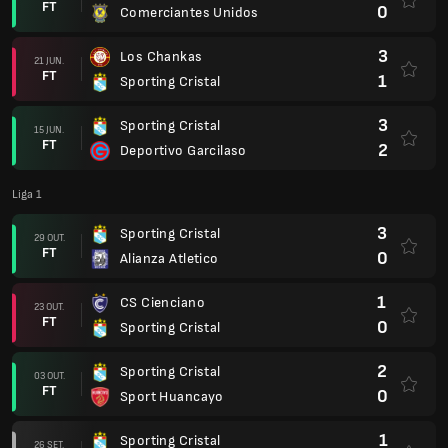
FT
0
Comerciantes Unidos
3
Los Chankas
21 JUN.
FT
1
Sporting Cristal
3
Sporting Cristal
15 JUN.
FT
2
Deportivo Garcilaso
Liga 1
3
Sporting Cristal
29 OUT.
FT
0
Alianza Atletico
1
CS Cienciano
23 OUT.
FT
0
Sporting Cristal
2
Sporting Cristal
03 OUT.
FT
0
Sport Huancayo
1
Sporting Cristal
26 SET.