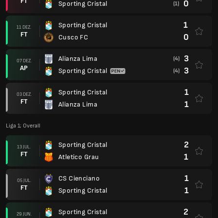
FT
0
Sporting Cristal
(1)
1
Sporting Cristal
11 DEZ.
FT
0
Cusco FC
3
Alianza Lima
(4)
07 DEZ.
AP
3
Sporting Cristal
(4)
1
Sporting Cristal
03 DEZ.
FT
1
Alianza Lima
Liga 1; Overall
2
Sporting Cristal
13 JUL.
FT
1
Atletico Grau
1
CS Cienciano
05 JUL.
FT
1
Sporting Cristal
2
Sporting Cristal
29 JUN.