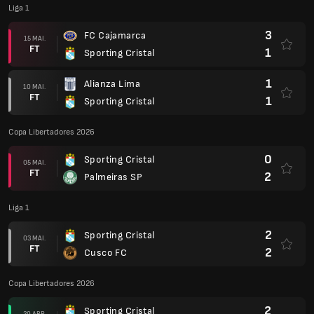
Liga 1
3
FC Cajamarca
15 MAI.
FT
1
Sporting Cristal
1
Alianza Lima
10 MAI.
FT
1
Sporting Cristal
Copa Libertadores 2026
0
Sporting Cristal
05 MAI.
FT
2
Palmeiras SP
Liga 1
2
Sporting Cristal
03 MAI.
FT
2
Cusco FC
Copa Libertadores 2026
2
Sporting Cristal
29 ABR.