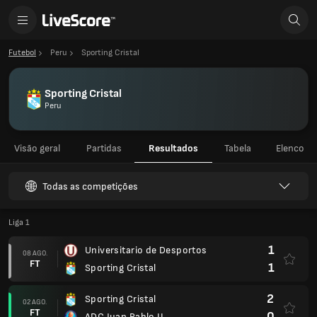
Futebol
Peru
Sporting Cristal
Sporting Cristal
Peru
Visão geral
Partidas
Resultados
Tabela
Elenco
Todas as competições
Liga 1
1
Universitario de Desportos
08 AGO.
FT
1
Sporting Cristal
2
Sporting Cristal
02 AGO.
FT
0
ADC Juan Pablo II