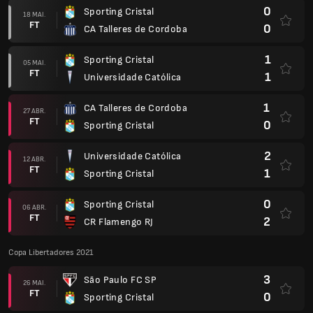
0
Sporting Cristal
18 MAI.
FT
0
CA Talleres de Cordoba
1
Sporting Cristal
05 MAI.
FT
1
Universidade Católica
1
CA Talleres de Cordoba
27 ABR.
FT
0
Sporting Cristal
2
Universidade Católica
12 ABR.
FT
1
Sporting Cristal
0
Sporting Cristal
06 ABR.
FT
2
CR Flamengo RJ
Copa Libertadores 2021
3
São Paulo FC SP
26 MAI.
FT
0
Sporting Cristal