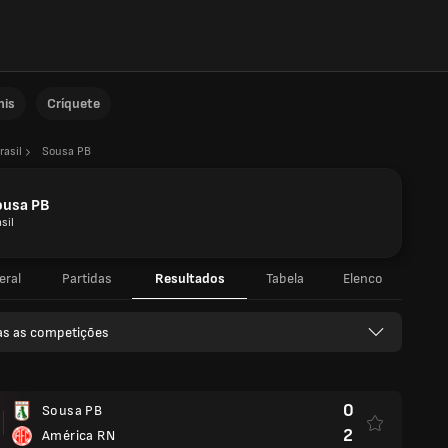
nis
Críquete
rasil
Sousa PB
ousa PB
sil
eral
Partidas
Resultados
Tabela
Elenco
as as competições
0
Sousa PB
2
América RN