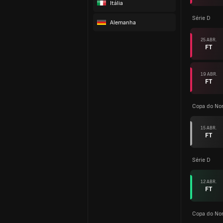
Itália
Série D
Alemanha
25 ABR.
FT
19 ABR.
FT
Copa do Nor
15 ABR.
FT
Série D
12 ABR.
FT
Copa do Nor