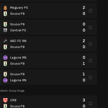
2
Maguary PE
0
Sousa PB
0
Sousa PB
0
Central PE
2
ABC FC RN
0
Sousa PB
0
Laguna RN
1
Sousa PB
1
Sousa PB
0
Laguna RN
deste: Group Stage
3
CRB
0
Sousa PB