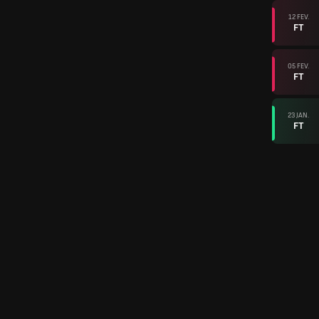
12 FEV.
FT
05 FEV.
FT
23 JAN.
FT