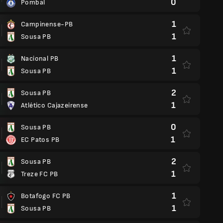
0
Pombal
1
Campinense-PB
1
Sousa PB
1
Nacional PB
1
Sousa PB
2
Sousa PB
1
Atlético Cajazeirense
0
Sousa PB
1
EC Patos PB
2
Sousa PB
1
Treze FC PB
1
Botafogo FC PB
1
Sousa PB