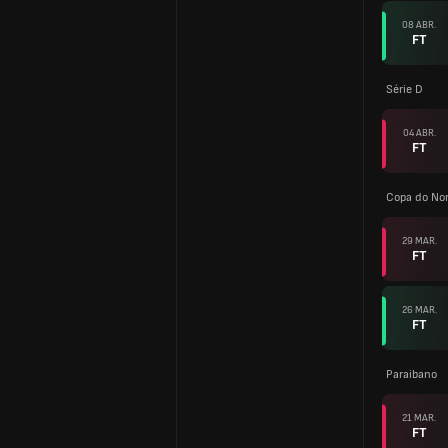
08 ABR.
FT
Série D
04 ABR.
FT
Copa do Nor
29 MAR.
FT
26 MAR.
FT
Paraibano
21 MAR.
FT