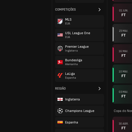
COMPETIÇÕES
01 JUN.
FT
MLS
EUA
23 MAI.
USL League One
FT
EUA
Premier League
Inglaterra
16 MAI.
FT
Bundesliga
Alemanha
10 MAI.
LaLiga
FT
Espanha
REGIÃO
03 MAI.
FT
Inglaterra
Champions League
Copa do Nor
Espanha
30 ABR.
FT