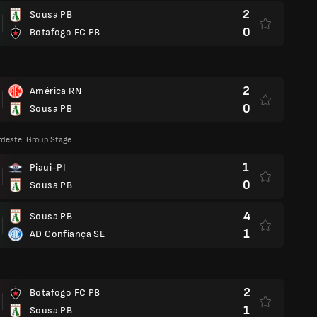
2
Sousa PB
0
Botafogo FC PB
2
América RN
0
Sousa PB
deste: Group Stage
1
Piaui-PI
0
Sousa PB
4
Sousa PB
1
AD Confiança SE
2
Botafogo FC PB
1
Sousa PB