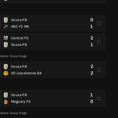
0
Sousa PB
1
ABC FC RN
2
Central PE
1
Sousa PB
deste: Group Stage
2
Sousa PB
2
SD Juazeirense BA
1
Sousa PB
0
Maguary PE
deste: Group Stage