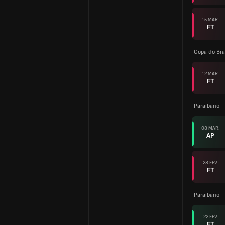
15 MAR.
FT
Copa do Bra
12 MAR.
FT
Paraibano
08 MAR.
AP
28 FEV.
FT
Paraibano
22 FEV.
FT