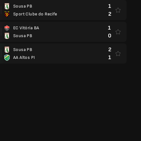
1
Sousa PB
2
Sport Clube do Recife
1
EC Vitória BA
0
Sousa PB
2
Sousa PB
1
AA Altos PI