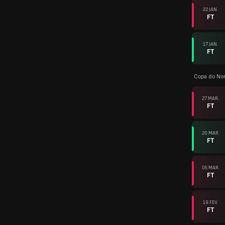
22 JAN.
FT
17 JAN.
FT
Copa do No
27 MAR.
FT
20 MAR.
FT
05 MAR.
FT
19 FEV.
FT