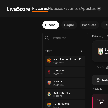
Placares
Notícias
Favoritos
Apostas
Futebol
Hóquei
Basquete
Tê
Futebol
B
S
TIMES
Bra
Manchester United FC
Inglaterra
Visão g
Liverpool
Inglaterra
Tod
Arsenal
Inglaterra
Série D
Real Madrid CF
Espanha
14 JUN.
FT
FC Barcelona
Espanha