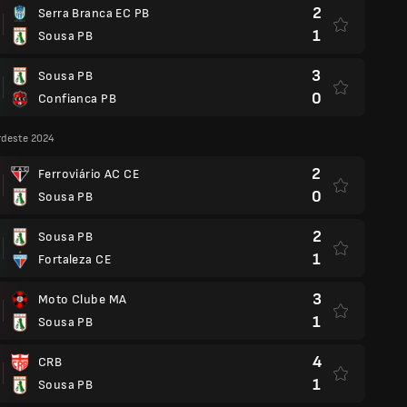
2
Serra Branca EC PB
1
Sousa PB
3
Sousa PB
0
Confianca PB
rdeste 2024
2
Ferroviário AC CE
0
Sousa PB
2
Sousa PB
1
Fortaleza CE
3
Moto Clube MA
1
Sousa PB
4
CRB
1
Sousa PB