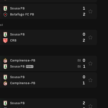
1
Sousa PB
2
Botafogo FC PB
sil
0
Sousa PB
2
CRB
0
Campinense-PB
(1)
1
Sousa PB
(1)
0
Sousa PB
1
Campinense-PB
2
Sousa PB