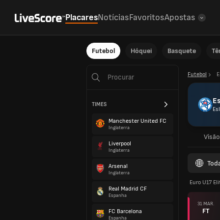
Placares
Notícias
Favoritos
Apostas
Futebol
Hóquei
Basquete
Tê
Futebol
E
E
TIMES
Es
Manchester United FC
Inglaterra
Visão
Liverpool
Inglaterra
Tod
Arsenal
Inglaterra
Euro U17 El
Real Madrid CF
Espanha
31 MAR.
FT
FC Barcelona
Espanha