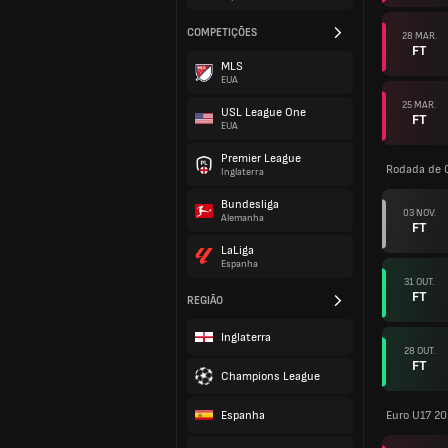
COMPETIÇÕES
28 MAR.
FT
MLS
EUA
25 MAR.
USL League One
FT
EUA
Premier League
Rodada de Q
Inglaterra
Bundesliga
03 NOV.
Alemanha
FT
LaLiga
Espanha
31 OUT.
FT
REGIÃO
Inglaterra
28 OUT.
FT
Champions League
Espanha
Euro U17 2