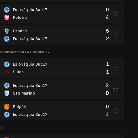
0
Eslováquia Sub17
4
Polônia
5
Croácia
2
Eslováquia Sub17
ualificação para a Euro Sub-17
1
Eslováquia Sub17
1
Suíça
2
Eslováquia Sub17
0
São Marino
0
Bulgária
1
Eslováquia Sub17
024