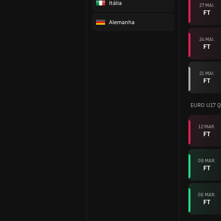
Itália
27 MAI.
FT
Alemanha
24 MAI.
FT
21 MAI.
FT
EURO U17 Qu
12 MAR.
FT
09 MAR.
FT
06 MAR.
FT