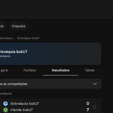
nis
Críquete
slováquia
Eslováquia Sub17
slováquia Sub17
lováquia
 geral
Partidas
Resultados
Tabela
as as competições
ite Round
0
Eslováquia Sub17
7
Irlanda Sub17