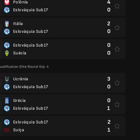
4
Polônia
0
Eslováquia Sub17
2
Itália
0
Eslováquia Sub17
0
Eslováquia Sub17
0
Suécia
alification Elite Round Grp. 4
3
Ucrânia
0
Eslováquia Sub17
0
Grécia
1
Eslováquia Sub17
2
Eslováquia Sub17
1
Suíça