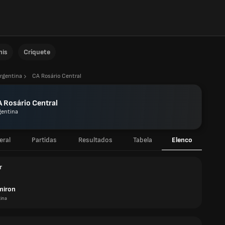
nis
Críquete
rgentina
CA Rosário Central
 Rosário Central
gentina
eral
Partidas
Resultados
Tabela
Elenco
r
miron
ina