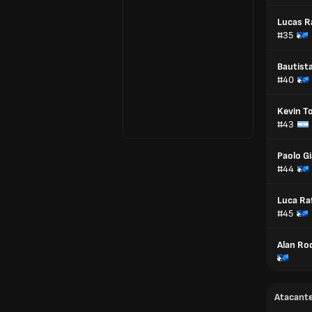
Lucas 
#35
Bautist
#40
Kevin T
#43
Paolo G
#44
Luca Ra
#45
Alan Ro
Atacant