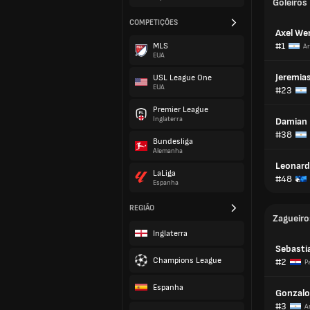
Goleiros
COMPETIÇÕES
Axel We
#1
MLS
Ar
EUA
Jeremia
USL League One
EUA
#23
Premier League
Inglaterra
Damian 
#38
Bundesliga
Alemanha
Leonard
LaLiga
#48
Espanha
REGIÃO
Zagueiro
Inglaterra
Sebasti
Champions League
#2
P
Espanha
Gonzalo
#3
A