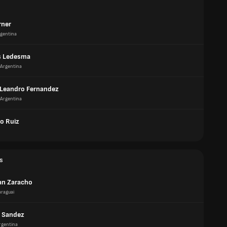
rner
gentina
s Ledesma
Argentina
Leandro Fernandez
Argentina
o Ruiz
s
an Zaracho
araguai
 Sandez
rgentina