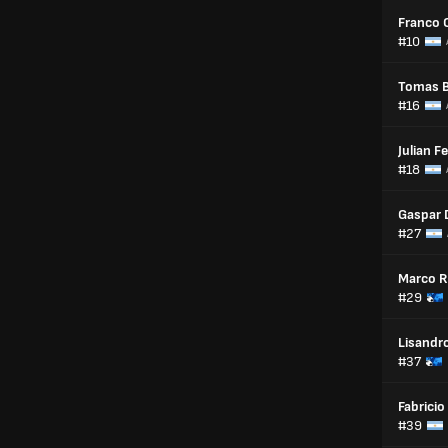
Franco 
#10
Tomas B
#16
Julian F
#18
Gaspar 
#27
Marco 
#29
Lisandr
#37
Fabricio
#39