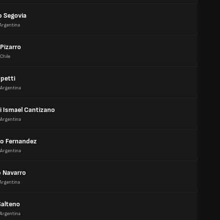
o Segovia
Argentina
Pizarro
Chile
petti
Argentina
i Ismael Cantizano
Argentina
mo Fernandez
Argentina
o Navarro
Argentina
alteno
Argentina