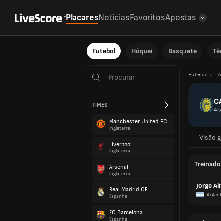
Placares
Notícias
Favoritos
Apostas
Futebol
Hóquei
Basquete
Tê
Futebol
A
CA
TIMES
Ar
Manchester United FC
Inglaterra
Visão g
Liverpool
Inglaterra
Treinado
Arsenal
Inglaterra
Jorge Al
Real Madrid CF
Argent
Espanha
FC Barcelona
Espanha