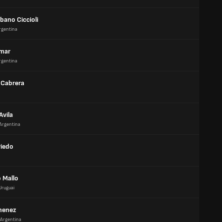
lbano Ciccioli
rgentina
mar
rgentina
 Cabrera
Avila
Argentina
viedo
 Mallo
Uruguai
menez
Argentina