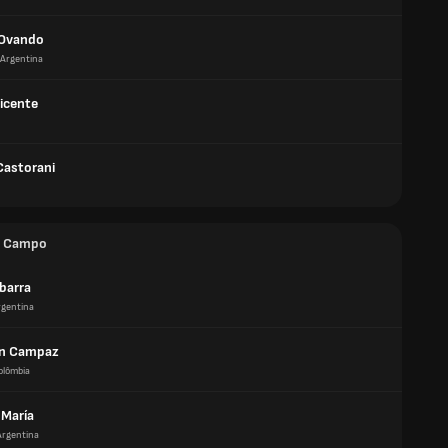
 Ovando
Argentina
icente
Castorani
e Campo
barra
rgentina
on Campaz
olômbia
 María
Argentina