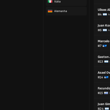
Itália
Ulises A
Alemanha
#4
A
Juan Ko
#6
A
Marcelo
#7
Gaston 
#13
Asael O
#14
Facundo
#15
Juan Gi
#24