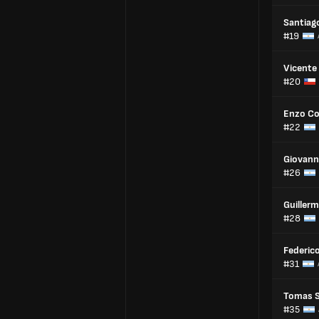
Santiag
#19
Vicente 
#20
Enzo Co
#22
Giovann
#26
Guiller
#28
Federic
#31
Tomas S
#35