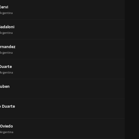
Cervi
Argentina
adaloni
Argentina
ernandez
Argentina
Duarte
Argentina
Ruben
o Duarte
 Oviedo
Argentina