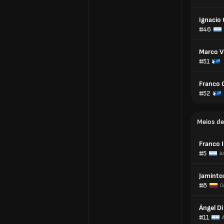
Ignacio
#46
Marco V
#51
Franco 
#52
Meios d
Franco I
#5
A
Jamint
#8
C
Ángel Di
#11