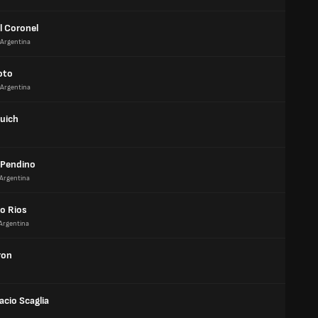
 Coronel
Argentina
oto
Argentina
Guich
 Pendino
Argentina
o Rios
Argentina
ron
acio Scaglia