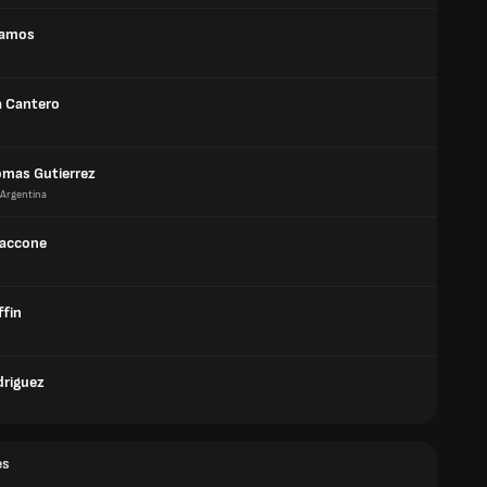
Ramos
a Cantero
omas Gutierrez
Argentina
iaccone
ffin
driguez
es