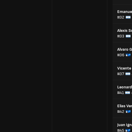
Emanuel
#32
Alexis S
#33
Alvaro 
#36
Vicente
#37
Leonard
#41
Elias Ve
#42
Juan Ign
#45