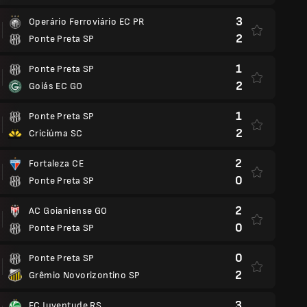
3
Operário Ferroviário EC PR
2
Ponte Preta SP
1
Ponte Preta SP
2
Goiás EC GO
1
Ponte Preta SP
2
Criciúma SC
2
Fortaleza CE
0
Ponte Preta SP
2
AC Goianiense GO
0
Ponte Preta SP
0
Ponte Preta SP
2
Grêmio Novorizontino SP
3
EC Juventude RS