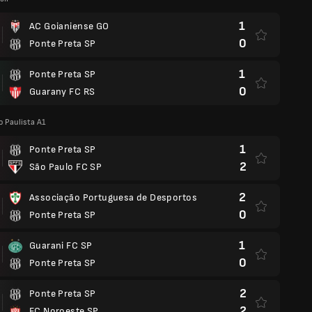
1
AC Goianiense GO
0
Ponte Preta SP
1
Ponte Preta SP
0
Guarany FC RS
 Paulista A1
1
Ponte Preta SP
2
São Paulo FC SP
2
Associação Portuguesa de Desportos
0
Ponte Preta SP
1
Guarani FC SP
0
Ponte Preta SP
2
Ponte Preta SP
2
EC Noroeste SP