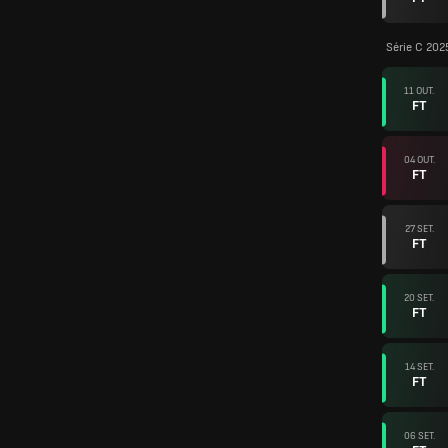
Série C 202
11 OUT.
FT
04 OUT.
FT
27 SET.
FT
20 SET.
FT
14 SET.
FT
06 SET.