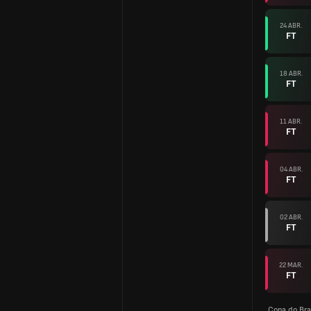
24 ABR.
FT
18 ABR.
FT
11 ABR.
FT
04 ABR.
FT
02 ABR.
FT
22 MAR.
FT
Copa do Bra