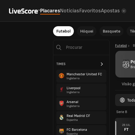
Placares
Notícias
Favoritos
Apostas
Futebol
Hóquei
Basquete
Tê
Futebol
B
Po
TIMES
Bra
Manchester United FC
Inglaterra
Visão g
Liverpool
Inglaterra
Tod
Arsenal
Inglaterra
Serie B
Real Madrid CF
Espanha
28 JUL.
FT
FC Barcelona
Espanha