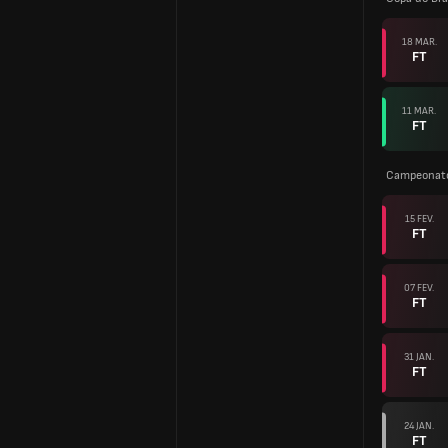
18 MAR.
FT
11 MAR.
FT
Campeonato
15 FEV.
FT
07 FEV.
FT
31 JAN.
FT
24 JAN.
FT