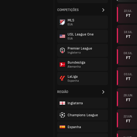
COMPETIÇÕES
22 JUL.
FT
MLS
EUA
18 JUL.
USL League One
FT
EUA
Premier League
Inglaterra
08 JUL.
FT
Bundesliga
Alemanha
03 JUL.
LaLiga
FT
Espanha
REGIÃO
28 JUN.
FT
Inglaterra
Champions League
22 JUN.
FT
Espanha