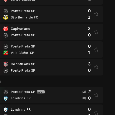
0
Ponte Preta SP
1
São Bernardo FC
2
Capivariano
0
Ponte Preta SP
0
Ponte Preta SP
1
Velo Clube-SP
3
Corinthians SP
0
Ponte Preta SP
5
2
Ponte Preta SP
(2)
0
Londrina PR
(0)
0
Londrina PR