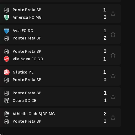
1
Ponte Preta SP
0
América FC MG
1
Avaí FC SC
2
Ponte Preta SP
0
Ponte Preta SP
1
Vila Nova FC GO
1
Náutico PE
0
Ponte Preta SP
1
Ponte Preta SP
1
Ceará SC CE
2
Athletic Club SJDR MG
1
Ponte Preta SP
sil