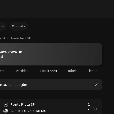
nis
Críquete
rasil
Ponte Preta SP
nte Preta SP
sil
eral
Partidas
Resultados
Tabela
Elenco
as as competições
1
Ponte Preta SP
1
Athletic Club SJDR MG