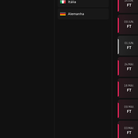
14 JUN.
Itália
FT
Alemanha
09 JUN.
FT
01 JUN.
FT
24 MAI.
FT
18 MAI.
FT
09 MAI.
FT
03 MAI.
FT