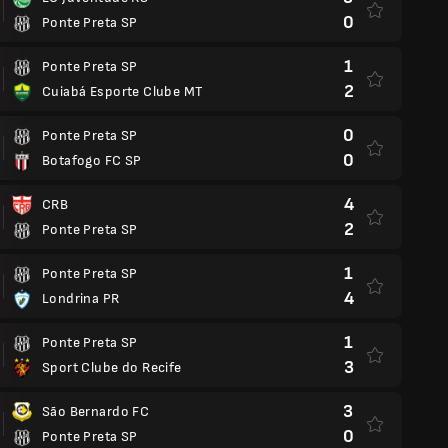
0
Ponte Preta SP
1
Ponte Preta SP
2
Cuiabá Esporte Clube MT
0
Ponte Preta SP
0
Botafogo FC SP
4
CRB
2
Ponte Preta SP
1
Ponte Preta SP
4
Londrina PR
1
Ponte Preta SP
3
Sport Clube do Recife
3
São Bernardo FC
0
Ponte Preta SP