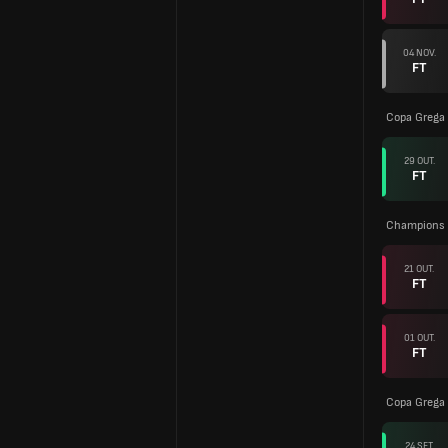
04 NOV.
FT
Copa Grega
29 OUT.
FT
Champions 
21 OUT.
FT
01 OUT.
FT
Copa Grega
24 SET.