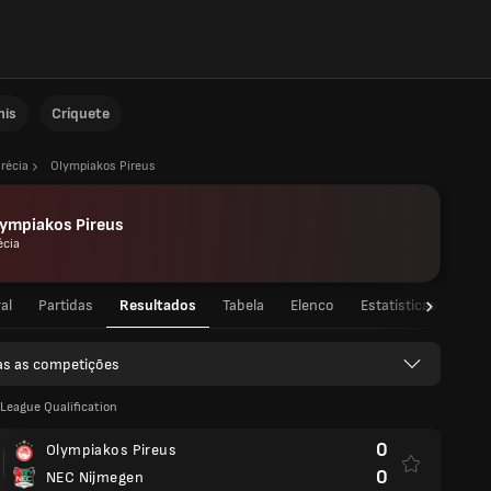
nis
Críquete
récia
Olympiakos Pireus
lympiakos Pireus
écia
al
Partidas
Resultados
Tabela
Elenco
Estatísticas de jog
as as competições
eague Qualification
0
Olympiakos Pireus
0
NEC Nijmegen