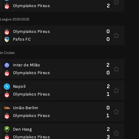
2
Olympiakos Pireus
League 2025/2026
0
Olympiakos Pireus
0
Pafos FC
de Clubes
2
Inter de Milão
0
Olympiakos Pireus
2
Napoli
1
Olympiakos Pireus
0
União Berlim
1
Olympiakos Pireus
2
Den Haag
3
Olympiakos Pireus