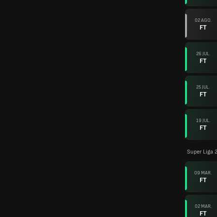
02 AGO.
FT
26 JUL.
FT
25 JUL.
FT
19 JUL.
FT
Super Liga 
09 MAR.
FT
02 MAR.
FT