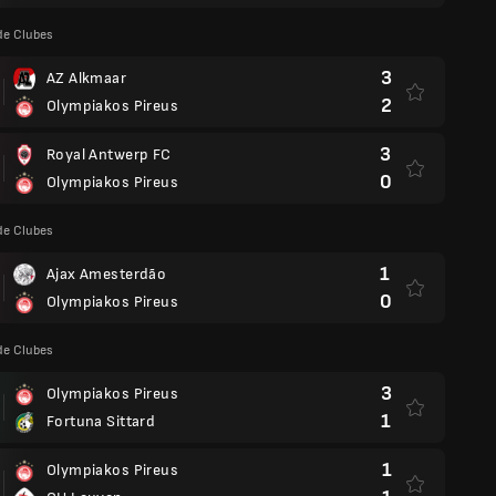
de Clubes
3
AZ Alkmaar
2
Olympiakos Pireus
3
Royal Antwerp FC
0
Olympiakos Pireus
de Clubes
1
Ajax Amesterdão
0
Olympiakos Pireus
de Clubes
3
Olympiakos Pireus
1
Fortuna Sittard
1
Olympiakos Pireus