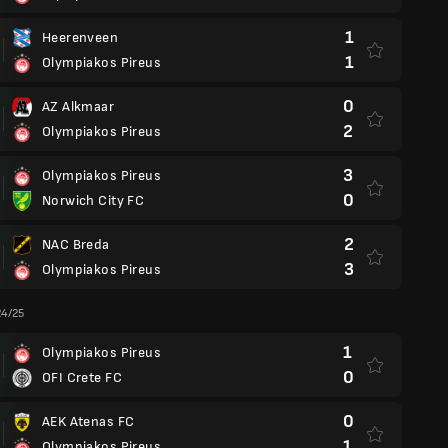
1
Heerenveen
1
Olympiakos Pireus
0
AZ Alkmaar
2
Olympiakos Pireus
3
Olympiakos Pireus
0
Norwich City FC
2
NAC Breda
3
Olympiakos Pireus
24/25
1
Olympiakos Pireus
0
OFI Crete FC
0
AEK Atenas FC
1
Olympiakos Pireus