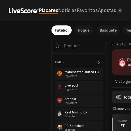
Placares
Notícias
Favoritos
Apostas
Futebol
Hóquei
Basquete
Tê
Futebol
G
O
TIMES
Gr
Manchester United FC
Inglaterra
Visão ger
Liverpool
Inglaterra
Tod
Arsenal
Inglaterra
Champions L
Real Madrid CF
Espanha
04 AGO.
FT
FC Barcelona
Espanha