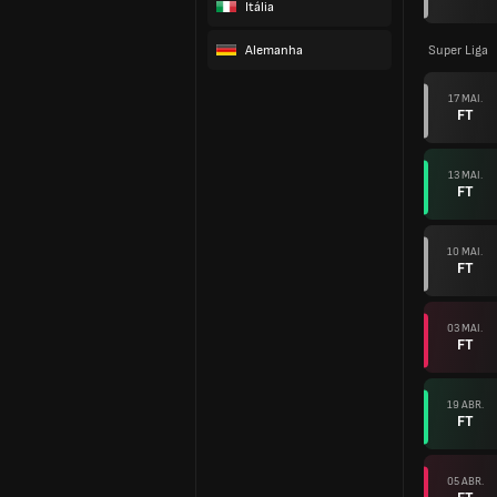
Itália
Alemanha
Super Liga
17 MAI.
FT
13 MAI.
FT
10 MAI.
FT
03 MAI.
FT
19 ABR.
FT
05 ABR.