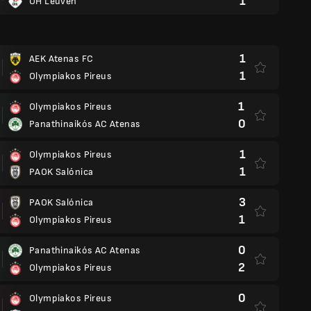
1
OH Leuven
1
AEK Atenas FC
1
Olympiakos Pireus
1
Olympiakos Pireus
0
Panathinaikós AC Atenas
1
Olympiakos Pireus
1
PAOK Salónica
3
PAOK Salónica
1
Olympiakos Pireus
0
Panathinaikós AC Atenas
2
Olympiakos Pireus
0
Olympiakos Pireus