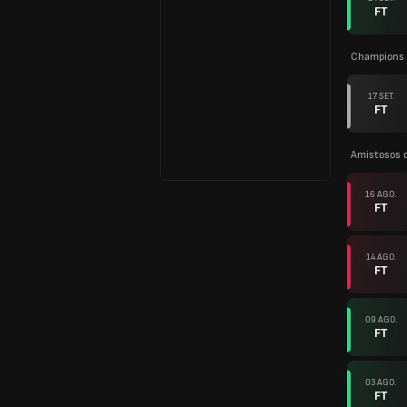
FT
Champions 
17 SET.
FT
Amistosos 
16 AGO.
FT
14 AGO.
FT
09 AGO.
FT
03 AGO.
FT