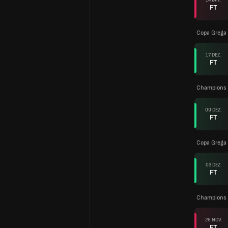
FT
Copa Grega
17 DEZ.
FT
Champions 
09 DEZ.
FT
Copa Grega
03 DEZ.
FT
Champions 
26 NOV.
FT