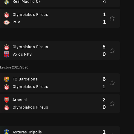
4
Real Madrid CF
1
Olympiakos Pireus
1
PSV
5
Olympiakos Pireus
0
Volos NPS
League 2025/2026
6
FC Barcelona
1
Olympiakos Pireus
2
Arsenal
0
Olympiakos Pireus
1
Asteras Tripolis