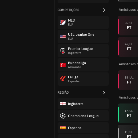
Amistosos 
COMPETIÇÕES
MLS
25 JUL.
EUA
FT
USL League One
EUA
24 JUL.
FT
Premier League
Inglaterra
Bundesliga
Amistosos 
Alemanha
LaLiga
18 JUL.
FT
Espanha
REGIÃO
Amistosos 
Inglaterra
17 JUL.
FT
Champions League
Espanha
11 JUL.
FT