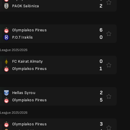
2
PAOK Salónica
6
Olympiakos Pireus
0
P.O.T Iraklis
League 2025/2026
0
FC Kairat Almaty
1
Olympiakos Pireus
2
Hellas Syrou
5
Olympiakos Pireus
League 2025/2026
3
Olympiakos Pireus