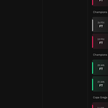
FT
Champions 
24 FEV.
FT
18 FEV.
FT
Champions 
28 JAN.
FT
20 JAN.
FT
Copa Grega
14 JAN.