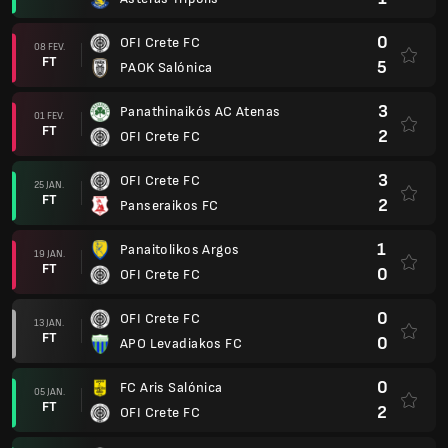
0
OFI Crete FC
08 FEV.
FT
5
PAOK Salónica
3
Panathinaikós AC Atenas
01 FEV.
FT
2
OFI Crete FC
3
OFI Crete FC
25 JAN.
FT
2
Panseraikos FC
1
Panaitolikos Argos
19 JAN.
FT
0
OFI Crete FC
0
OFI Crete FC
13 JAN.
FT
0
APO Levadiakos FC
0
FC Aris Salónica
05 JAN.
FT
2
OFI Crete FC