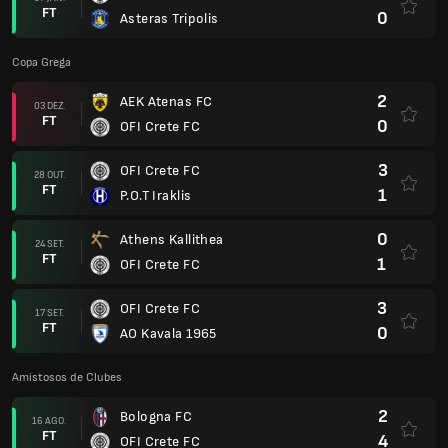
FT
0
Asteras Tripolis
Copa Grega
2
AEK Atenas FC
03 DEZ.
FT
0
OFI Crete FC
3
OFI Crete FC
28 OUT.
FT
1
P.O.T Iraklis
0
Athens Kallithea
24 SET.
FT
1
OFI Crete FC
3
OFI Crete FC
17 SET.
FT
0
AO Kavala 1965
Amistosos de Clubes
2
Bologna FC
16 AGO.
FT
4
OFI Crete FC