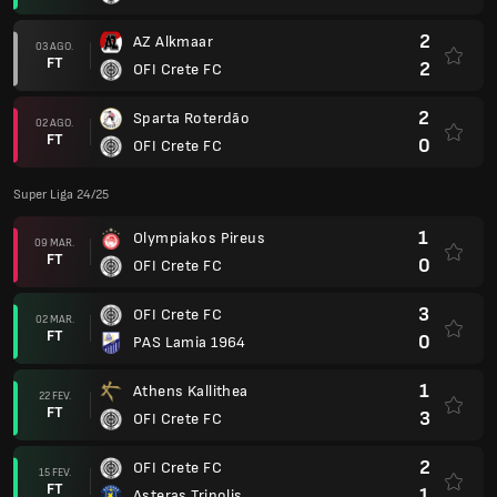
2
AZ Alkmaar
03 AGO.
FT
2
OFI Crete FC
2
Sparta Roterdão
02 AGO.
FT
0
OFI Crete FC
Super Liga 24/25
1
Olympiakos Pireus
09 MAR.
FT
0
OFI Crete FC
3
OFI Crete FC
02 MAR.
FT
0
PAS Lamia 1964
1
Athens Kallithea
22 FEV.
FT
3
OFI Crete FC
2
OFI Crete FC
15 FEV.
FT
1
Asteras Tripolis