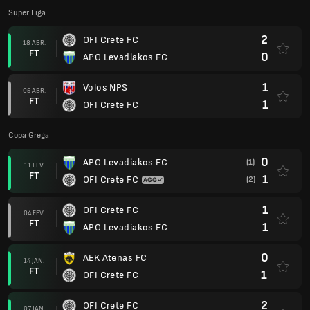
Super Liga
2
OFI Crete FC
18 ABR.
FT
0
APO Levadiakos FC
1
Volos NPS
05 ABR.
FT
1
OFI Crete FC
Copa Grega
0
APO Levadiakos FC
(1)
11 FEV.
FT
1
OFI Crete FC
(2)
1
OFI Crete FC
04 FEV.
FT
1
APO Levadiakos FC
0
AEK Atenas FC
14 JAN.
FT
1
OFI Crete FC
2
OFI Crete FC
07 JAN.