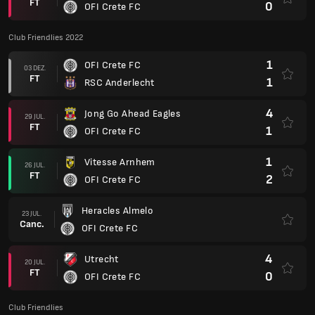
FT
0
OFI Crete FC
Club Friendlies 2022
1
OFI Crete FC
03 DEZ.
FT
1
RSC Anderlecht
4
Jong Go Ahead Eagles
29 JUL.
FT
1
OFI Crete FC
1
Vitesse Arnhem
26 JUL.
FT
2
OFI Crete FC
Heracles Almelo
23 JUL.
Canc.
OFI Crete FC
4
Utrecht
20 JUL.
FT
0
OFI Crete FC
Club Friendlies