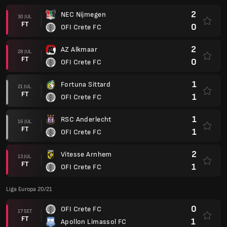
2
NEC Nijmegen
30 JUL.
FT
0
OFI Crete FC
2
AZ Alkmaar
28 JUL.
FT
0
OFI Crete FC
1
Fortuna Sittard
21 JUL.
FT
1
OFI Crete FC
1
RSC Anderlecht
16 JUL.
FT
1
OFI Crete FC
2
Vitesse Arnhem
13 JUL.
FT
1
OFI Crete FC
Liga Europa 20/21
0
OFI Crete FC
17 SET.
FT
1
Apollon Limassol FC