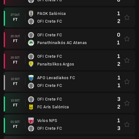
1
PAOK Salónica
27 OUT.
FT
2
OFI Crete FC
0
OFI Crete FC
20 OUT.
FT
1
Panathinaikós AC Atenas
1
OFI Crete FC
29 SET.
FT
2
Panaitolikos Argos
1
APO Levadiakos FC
22 SET.
FT
1
OFI Crete FC
3
OFI Crete FC
15 SET.
FT
2
FC Aris Salónica
1
Volos NPS
01 SET.
FT
3
OFI Crete FC