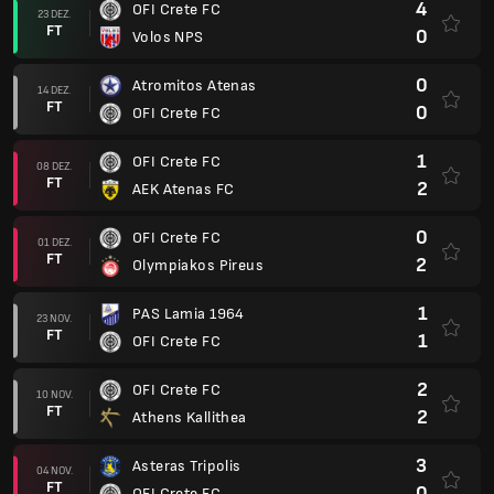
4
OFI Crete FC
23 DEZ.
FT
0
Volos NPS
0
Atromitos Atenas
14 DEZ.
FT
0
OFI Crete FC
1
OFI Crete FC
08 DEZ.
FT
2
AEK Atenas FC
0
OFI Crete FC
01 DEZ.
FT
2
Olympiakos Pireus
1
PAS Lamia 1964
23 NOV.
FT
1
OFI Crete FC
2
OFI Crete FC
10 NOV.
FT
2
Athens Kallithea
3
Asteras Tripolis
04 NOV.
FT
0
OFI Crete FC