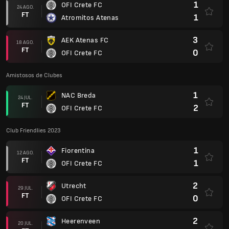
1
OFI Crete FC
24 AGO.
FT
1
Atromitos Atenas
3
AEK Atenas FC
18 AGO.
FT
0
OFI Crete FC
Amistosos de Clubes
1
NAC Breda
24 JUL.
FT
2
OFI Crete FC
Club Friendlies 2023
1
Fiorentina
12 AGO.
FT
1
OFI Crete FC
2
Utrecht
29 JUL.
FT
0
OFI Crete FC
2
Heerenveen
20 JUL.