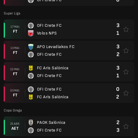
Super Liga
3
OFI Crete FC
17 MAI.
FT
1
Volos NPS
3
APO Levadiakos FC
13 MAI.
FT
2
OFI Crete FC
3
FC Aris Salónica
10 MAI.
FT
1
OFI Crete FC
0
OFI Crete FC
03 MAI.
FT
2
FC Aris Salónica
Copa Grega
2
PAOK Salónica
25 ABR.
AET
3
OFI Crete FC