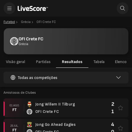
Futebol
Grécia
OFI Crete FC
OFI Crete FC
Grécia
Visão geral
Partidas
Resultados
Tabela
Elenco
Todas as competições
Amistosos de Clubes
2
Jong Willem II Tilburg
01 AGO.
FT
1
OFI Crete FC
4
Jong Go Ahead Eagles
25 JUL.
FT
0
OFI Crete FC