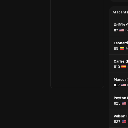
Atacant
Griffin 
#7
E
Leonar
#9
E
Carles G
#10
Marcos
#17
Peyton M
#25
Wilson I
#27