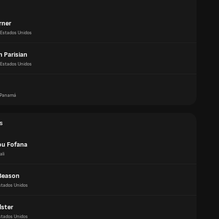
rner
Estados Unidos
 Parisian
Estados Unidos
Panamá
s
u Fofana
ali
Beason
stados Unidos
lster
stados Unidos