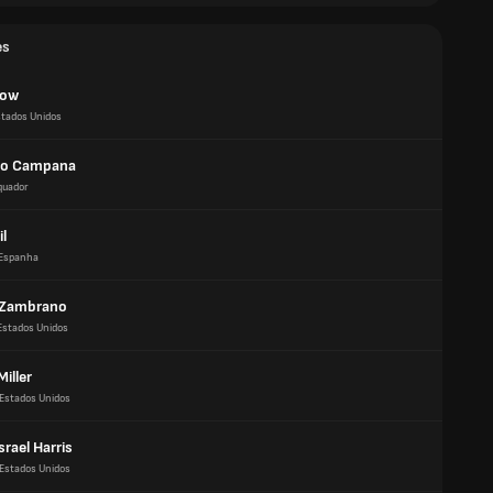
es
Yow
stados Unidos
do Campana
quador
il
Espanha
 Zambrano
Estados Unidos
iller
Estados Unidos
srael Harris
Estados Unidos