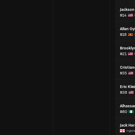
Jackson 
#14
Allan O
#18
Brookly
#21
Cristian
#35
Eric Kle
#38
Alhassa
#80
Jack Har
Inglat