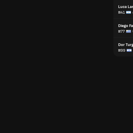
Luca La
#41
Diego F
#77
Dor Tu
#99