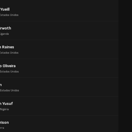
Yueill
Estados Unidos
yirwoth
Uganda
n Raines
Estados Unidos
o Oliveira
Estados Unidos
in
Estados Unidos
n Yusuf
Nigéria
rison
erra