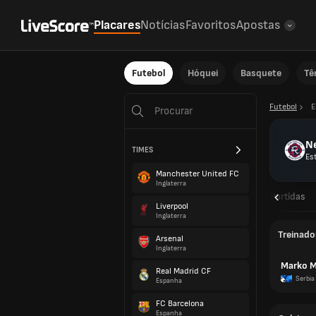
Placares
Notícias
Favoritos
Apostas
Futebol
Hóquei
Basquete
Tê
Futebol
E
N
TIMES
Es
Manchester United FC
Inglaterra
Visão geral
Partidas
Liverpool
Inglaterra
Treinado
Arsenal
Inglaterra
Marko M
Real Madrid CF
Serbia
Espanha
FC Barcelona
Espanha