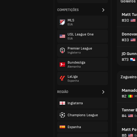
Goleiros
COMPETIÇÕES
Matt Tu
#30
MLS
EUA
Donovan
USL League One
EUA
#33
Premier League
Inglaterra
JD Gunn
#73
Bundesliga
Alemanha
LaLiga
Zagueiro
Espanha
Mamado
REGIÃO
#2
M
Inglaterra
Tanner 
Champions League
#4
E
Espanha
Matt Po
#8
E