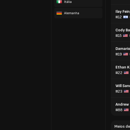
Itália
Ilay Fei
Alemanha
#12
Cody Ba
#15
Damario
#19
Ethan K
#22
Will San
#23
Andrew F
#88
Meios d