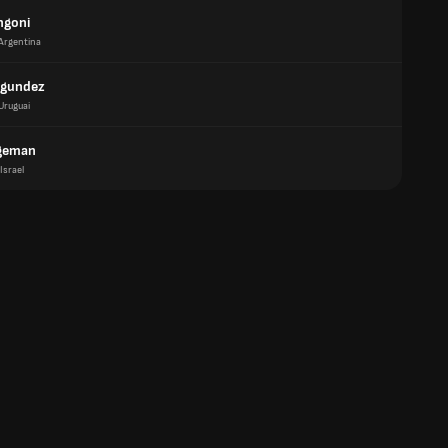
ngoni
Argentina
agundez
Uruguai
rgeman
Israel