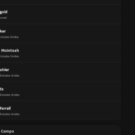
ngold
Israel
ker
Estados Unidos
 McIntosh
Estados Unidos
ohler
Estados Unidos
ds
Estados Unidos
arrell
Estados Unidos
e Campo