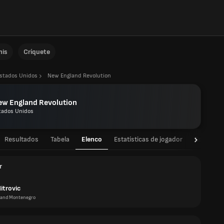
nis
Críquete
stados Unidos
New England Revolution
ew England Revolution
tados Unidos
Resultados
Tabela
Elenco
Estatísticas de jogador
Estatístic
r
itrovic
 and Montenegro