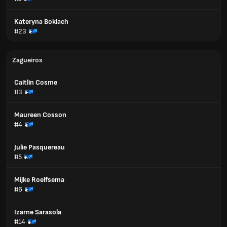
Kateryna Boklach
#23
Zagueiros
Caitlin Cosme
#3
Maureen Cosson
#4
Julie Pasquereau
#5
Mijke Roelfsema
#6
Izarne Sarasola
#14