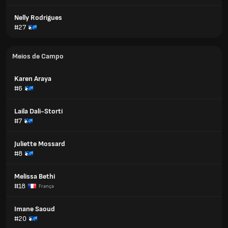
Nelly Rodrigues
#27
Meios de Campo
Karen Araya
#6
Laila Dali-Storti
#7
Juliette Mossard
#8
Melissa Bethi
#18
França
Imane Saoud
#20