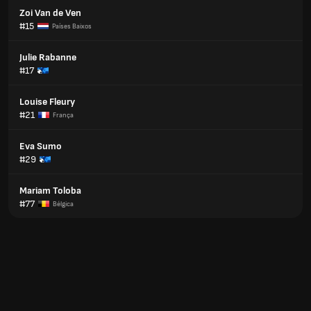
Zoi Van de Ven
#15
Países Baixos
Julie Rabanne
#17
Louise Fleury
#21
França
Eva Sumo
#29
Mariam Toloba
#77
Bélgica