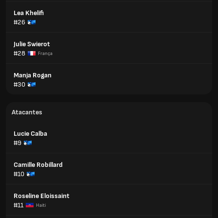
Lea Khelifi
#26
Julie Swierot
#28
França
Manja Rogan
#30
Atacantes
Lucie Calba
#9
Camille Robillard
#10
Roseline Eloissaint
#11
Haiti