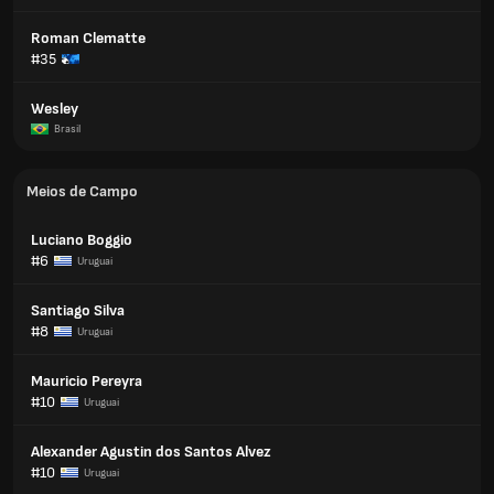
Roman Clematte
#35
Wesley
Brasil
Meios de Campo
Luciano Boggio
#6
Uruguai
Santiago Silva
#8
Uruguai
Mauricio Pereyra
#10
Uruguai
Alexander Agustin dos Santos Alvez
#10
Uruguai