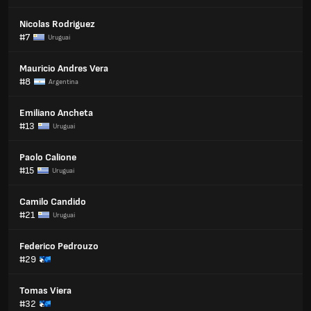
Nicolas Rodriguez
#7
Uruguai
Mauricio Andres Vera
#8
Argentina
Emiliano Ancheta
#13
Uruguai
Paolo Calione
#15
Uruguai
Camilo Candido
#21
Uruguai
Federico Pedrouzo
#29
Tomas Viera
#32