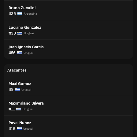
Bruno Zuculini
#36
Argentina
Luciano Gonzalez
#39
Uruguai
Juan Ignacio Garcia
#56
Uruguai
Atacantes
Maxi Gómez
#9
Uruguai
Maximiliano Silvera
#11
Uruguai
Pavel Nunez
#18
Uruguai