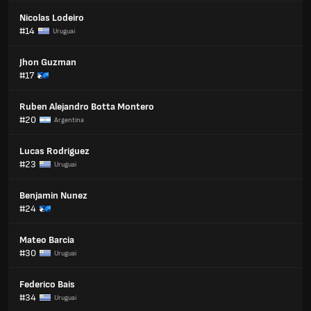
Nicolas Lodeiro
#14
Uruguai
Jhon Guzman
#17
Ruben Alejandro Botta Montero
#20
Argentina
Lucas Rodriguez
#23
Uruguai
Benjamin Nunez
#24
Mateo Barcia
#30
Uruguai
Federico Bais
#34
Uruguai