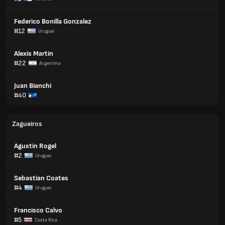
Federico Bonilla Gonzalez
#12
Uruguai
Alexis Martin
#22
Argentina
Juan Bianchi
#40
Zagueiros
Agustin Rogel
#2
Uruguai
Sebastian Coates
#4
Uruguai
Francisco Calvo
#5
Costa Rica