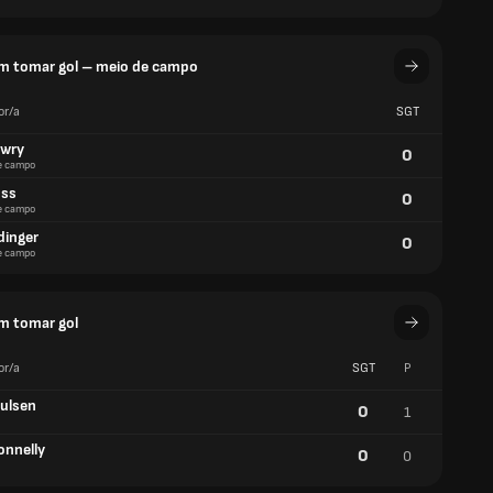
m tomar gol – meio de campo
or/a
SGT
owry
0
e campo
oss
0
e campo
dinger
0
e campo
m tomar gol
or/a
SGT
P
aulsen
0
1
onnelly
0
0