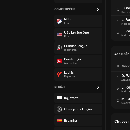
I. Sa
COMPETIÇÕES
1
Centro
MLS
L. Fa
1
EUA
Meio d
L. R
USL League One
3
Meio d
EUA
Premier League
Inglaterra
Assistên
Bundesliga
Alemanha
#
Jogad
LaLiga
D. Wi
Espanha
1
Zaguei
L. R
REGIÃO
2
Meio d
Inglaterra
M. C
2
Goleiro
Champions League
Espanha
Chutes n