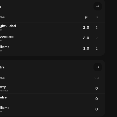
s
or/a
pJ
B
night-Lebel
2.0
2
ro
Moormann
2.0
2
er
lliams
1.0
1
ro
tra
or/a
GC
owry
0
e campo
aulsen
0
lliams
0
ro