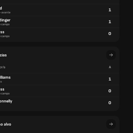
id
1
-avante
dinger
1
e campo
oss
0
e campo
cias
or/a
A
lliams
1
ro
oss
0
e campo
onnelly
0
o alvo