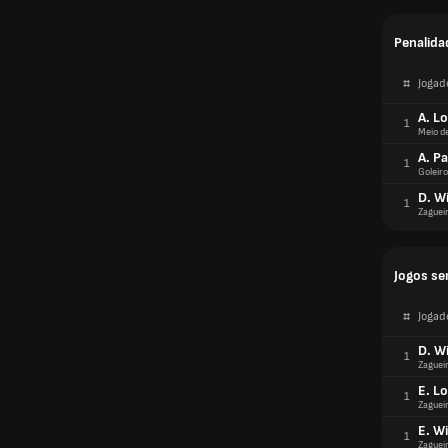
Penalida
#
Jogad
A. L
1
Meio d
A. P
1
Goleiro
D. Wi
1
Zaguei
Jogos se
#
Jogad
D. Wi
1
Zaguei
E. L
1
Zaguei
E. W
1
Zaguei