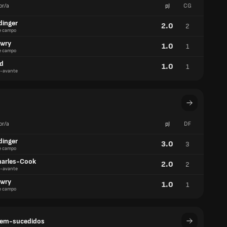
or/a
pJ
CG
dinger
2.0
2
e campo
owry
1.0
1
e campo
id
1.0
1
-avante
or/a
pJ
DF
dinger
3.0
3
e campo
harles-Cook
2.0
2
-avante
owry
1.0
1
e campo
 bem-sucedidos