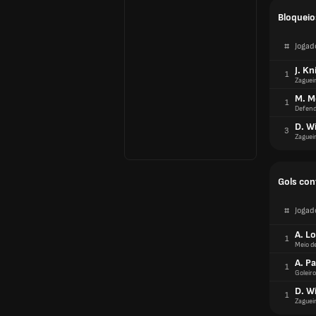
Bloqueio
#
Jogad
J. K
1
Zaguei
M. 
1
Defend
D. Wi
3
Zaguei
Gols con
#
Jogad
A. L
1
Meio d
A. P
1
Goleiro
D. Wi
1
Zaguei