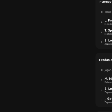
Intercep
#
Jogad
L. Fa
1
Meio d
T. S
2
Midfiel
E. L
3
Zaguei
Tiradas 
#
Jogad
M. 
1
Defend
E. L
2
Zaguei
J. G
3
Zaguei