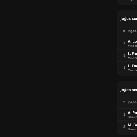
Jogos se
#
Jogad
A. L
1
Meio d
L. R
1
Meio d
L. Fa
1
Meio d
Jogos se
#
Jogad
A. P
1
Goleiro
M. C
2
Goleiro