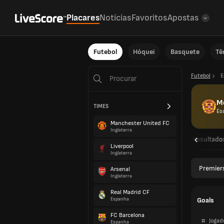
Placares
Notícias
Favoritos
Apostas
Futebol
Hóquei
Basquete
Tê
Futebol
E
M
TIMES
Es
Manchester United FC
Inglaterra
Visão geral
Partidas
Resultado
Liverpool
Inglaterra
Premier
Arsenal
Inglaterra
Real Madrid CF
Goals
Espanha
FC Barcelona
#
Jogad
Espanha