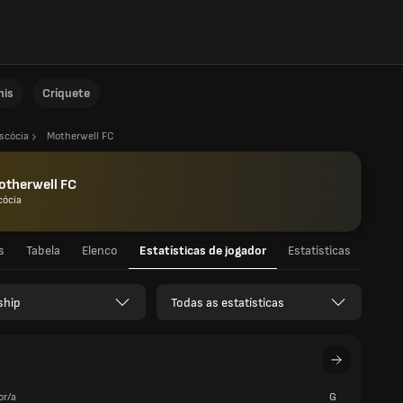
nis
Críquete
scócia
Motherwell FC
otherwell FC
cócia
s
Tabela
Elenco
Estatísticas de jogador
Estatísticas
ship
Todas as estatísticas
or/a
G