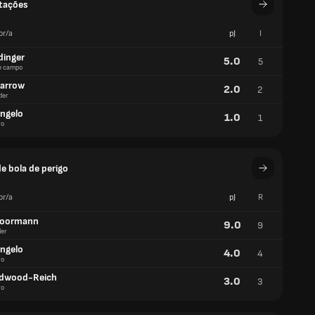
tações
or/a
pJ
I
dinger
5.0
5
e campo
parrow
2.0
2
der
ongelo
1.0
1
ro
de bola de perigo
or/a
pJ
R
Moormann
9.0
9
er
ongelo
4.0
4
ro
irdwood-Reich
3.0
3
ro