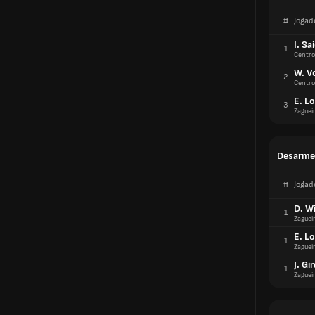
#
Jogad
I. Sa
1
Centro
W. V
2
Centro
E. L
3
Zaguei
Desarme
#
Jogad
D. Wi
1
Zaguei
E. L
1
Zaguei
J. G
1
Zaguei