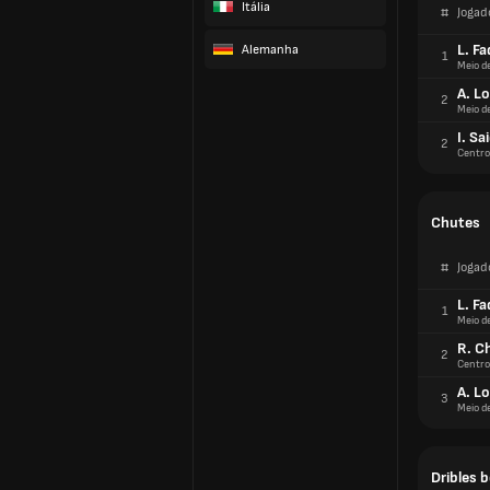
Itália
#
Jogad
L. Fa
Alemanha
1
Meio d
A. L
2
Meio d
I. Sa
2
Centro
Chutes
#
Jogad
L. Fa
1
Meio d
R. C
2
Centro
A. L
3
Meio d
Dribles