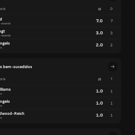
or/a
pJ
D
id
7.0
7
-avante
ogt
3.0
3
-avante
ongelo
2.0
2
ro
s bem-sucedidos
or/a
pJ
T
lliams
1.0
1
ro
ongelo
1.0
1
ro
irdwood-Reich
1.0
1
ro