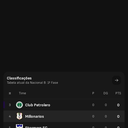
Classificações
Tabela atual da Nacional B: 1ª Fase
#
Time
P
DG
PTS
Club Petrolero
0
3
0
0
Millonarios
0
4
0
0
Stormers SC
0
5
0
0