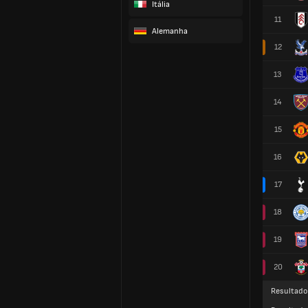
Itália
11
Alemanha
12
13
14
15
16
17
18
19
20
Resultado 