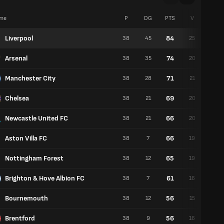
me
P
DG
PTS
V
E
Liverpool
84
38
45
25
9
Arsenal
74
38
35
20
14
Manchester City
71
38
28
21
8
Chelsea
69
38
21
20
9
Newcastle United FC
66
38
21
20
6
Aston Villa FC
66
38
7
19
9
Nottingham Forest
65
38
12
19
8
Brighton & Hove Albion FC
61
38
7
16
13
Bournemouth
56
38
12
15
11
Brentford
56
38
9
16
8