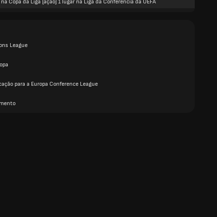
na Copa da Liga [ação] 1 lugar na Liga da Conferência da UEFA
ons League
ropa
icação para a Europa Conference League
amento