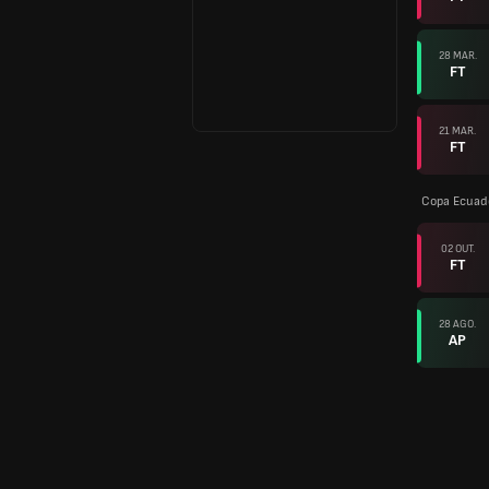
28 MAR.
FT
21 MAR.
FT
Copa Ecuad
02 OUT.
FT
28 AGO.
AP