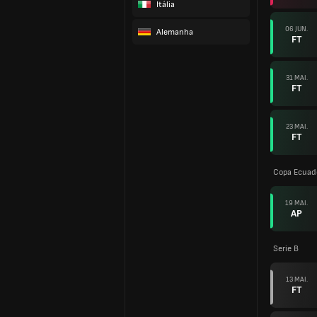
Itália
06 JUN.
Alemanha
FT
31 MAI.
FT
23 MAI.
FT
Copa Ecuad
19 MAI.
AP
Serie B
13 MAI.
FT