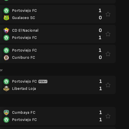
1
Portoviejo FC
0
Gualaceo SC
0
CD El Nacional
1
Portoviejo FC
1
Portoviejo FC
0
Cuniburo FC
or
1
Portoviejo FC
1
Libertad Loja
1
Cumbaya FC
1
Portoviejo FC