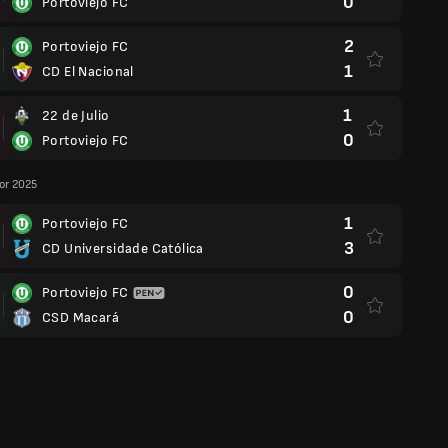
0
Portoviejo FC
2
Portoviejo FC
1
CD El Nacional
1
22 de Julio
0
Portoviejo FC
or 2025
1
Portoviejo FC
3
CD Universidade Católica
0
Portoviejo FC
0
CSD Macará