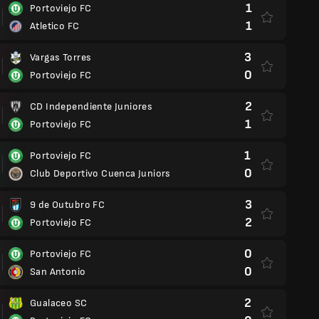
1
Portoviejo FC
1
Atletico FC
3
Vargas Torres
0
Portoviejo FC
2
CD Independiente Juniores
1
Portoviejo FC
1
Portoviejo FC
0
Club Deportivo Cuenca Juniors
3
9 de Outubro FC
2
Portoviejo FC
0
Portoviejo FC
0
San Antonio
2
Gualaceo SC