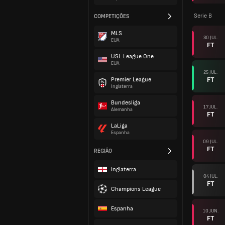
Serie B
COMPETIÇÕES
MLS
30 JUL.
EUA
FT
USL League One
EUA
25 JUL.
FT
Premier League
Inglaterra
Bundesliga
17 JUL.
Alemanha
FT
LaLiga
Espanha
09 JUL.
FT
REGIÃO
Inglaterra
04 JUL.
FT
Champions League
Espanha
10 JUN.
FT