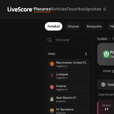
Placares
Notícias
Favoritos
Apostas
Futebol
Hóquei
Basquete
Tê
Futebol
E
Po
TIMES
Eq
Manchester United FC
Inglaterra
Visão g
Liverpool
Inglaterra
Tod
Arsenal
Inglaterra
Copa Ecuad
Real Madrid CF
Espanha
06 AGO.
FT
FC Barcelona
Espanha