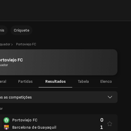
nis
Críquete
quador
Portoviejo FC
rtoviejo FC
uador
eral
Partidas
Resultados
Tabela
Elenco
as as competições
or
0
Portoviejo FC
1
Barcelona de Guayaquil