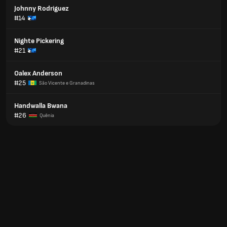
Johnny Rodriguez
#14
Nighte Pickering
#21
Oalex Anderson
#25
São Vicente e Granadinas
Handwalla Bwana
#26
Quênia