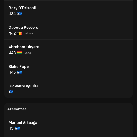
Rory O'Driscoll
#34
Daouda Peeters
#42
Bélgica
Abraham Okyere
#43
Gana
Blake Pope
#45
Giovanni Aguilar
Atacantes
Manuel Arteaga
#9