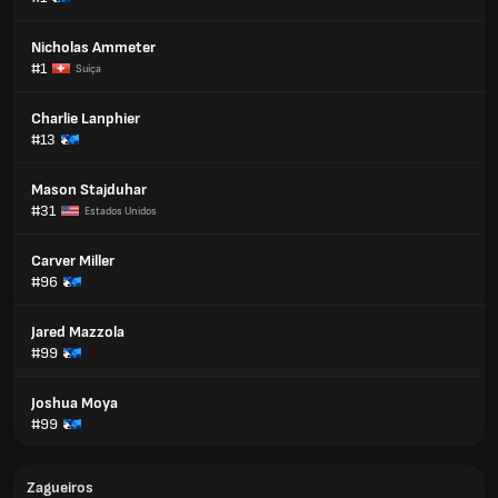
Nicholas Ammeter
#1
Suíça
Charlie Lanphier
#13
Mason Stajduhar
#31
Estados Unidos
Carver Miller
#96
Jared Mazzola
#99
Joshua Moya
#99
Zagueiros