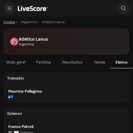
Futebol
Argentina
Atlético Lanus
Atlético Lanus
Argentina
Visão geral
Partidas
Resultados
Tabela
Elenco
Treinador
Mauricio Pellegrino
Goleiros
Franco Petroli
#1
Argentina