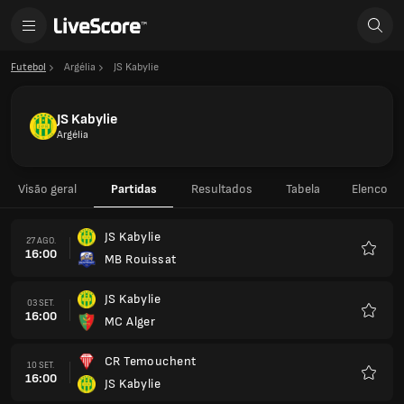
Futebol
Argélia
JS Kabylie
JS Kabylie
Argélia
Visão geral
Partidas
Resultados
Tabela
Elenco
JS Kabylie
27 AGO.
16:00
MB Rouissat
Favorit
JS Kabylie
03 SET.
16:00
MC Alger
Favorit
CR Temouchent
10 SET.
16:00
JS Kabylie
Favorit