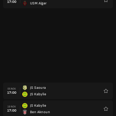
17:00
USM Alger
Favorit
JS Saoura
05 NOV.
17:00
JS Kabylie
Favorit
JS Kabylie
19 NOV.
17:00
Ben Aknoun
Favorit