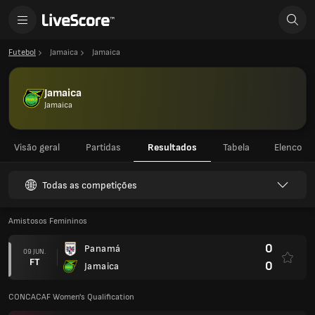
Futebol
Jamaica
Jamaica
Jamaica
Jamaica
Visão geral
Partidas
Resultados
Tabela
Elenco
Todas as competições
Amistosos Femininos
0
Panamá
09 JUN.
FT
0
Jamaica
CONCACAF Women's Qualification