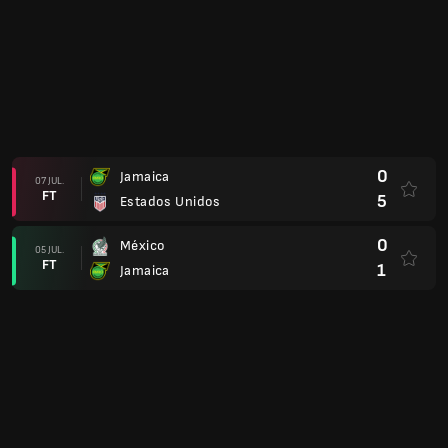
0
Jamaica
07 JUL.
FT
5
Estados Unidos
0
México
05 JUL.
FT
1
Jamaica