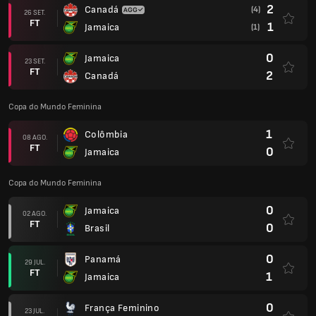
2
Canadá
(4)
26 SET.
FT
1
Jamaica
(1)
0
Jamaica
23 SET.
FT
2
Canadá
Copa do Mundo Feminina
1
Colômbia
08 AGO.
FT
0
Jamaica
Copa do Mundo Feminina
0
Jamaica
02 AGO.
FT
0
Brasil
0
Panamá
29 JUL.
FT
1
Jamaica
0
França Feminino
23 JUL.