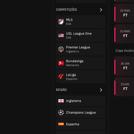
COMPETIÇÕES
05 MAR.
FT
MLS
EUA
02 MAR.
USL League One
FT
EUA
Premier League
Copa Asiáti
Inglaterra
Bundesliga
26 JAN.
Alemanha
FT
LaLiga
Espanha
23 JAN.
FT
REGIÃO
Inglaterra
Champions League
Espanha