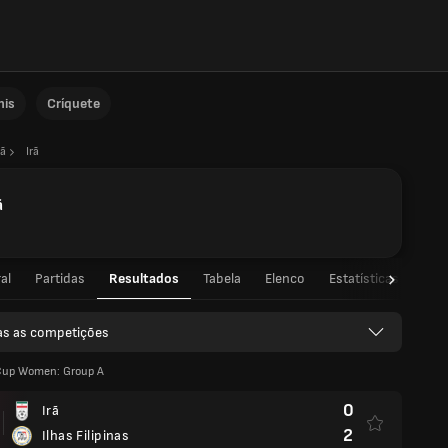
nis
Críquete
rã
Irã
ã
al
Partidas
Resultados
Tabela
Elenco
Estatísticas de jog
as as competições
Cup Women: Group A
0
Irã
2
Ilhas Filipinas