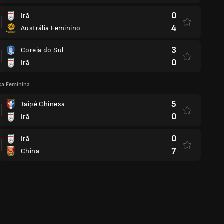
0
Irã
4
Austrália Feminino
3
Coreia do Sul
0
Irã
ca Feminina
5
Taipé Chinesa
0
Irã
0
Irã
7
China