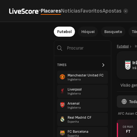
Placares
Notícias
Favoritos
Apostas
Futebol
Hóquei
Basquete
Tê
Futebol
I
Ir
TIMES
Irã
Manchester United FC
Inglaterra
Visão ger
Liverpool
Inglaterra
Tod
Arsenal
Inglaterra
AFC Asian 
Real Madrid CF
Espanha
08 MAR.
FT
FC Barcelona
Espanha