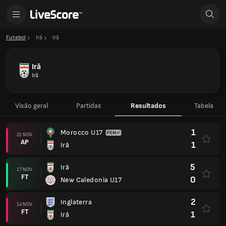
Futebol
Irã
Irã
Irã
Irã
Visão geral
Partidas
Resultados
Tabela
1
Morocco U17
21 NOV.
AP
1
Irã
5
Irã
17 NOV.
FT
0
New Caledonia U17
2
Inglaterra
14 NOV.
FT
1
Irã