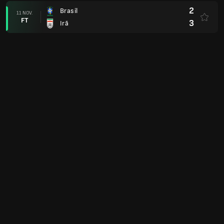
2
Brasil
11 NOV.
FT
3
Irã