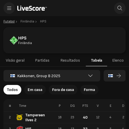
Futebol
Finlândia
HPS
HPS
Finlândia
Visão geral
Partidas
Resultados
Tabela
Elenco
Kakkonen, Group B 2025
Todos
Em casa
Fora de casa
Forma
#
Time
P
DG
PTS
V
E
D
Tampereen
40
2
18
23
12
4
2
Ilves 2
HJS
32
3
18
13
9
5
4