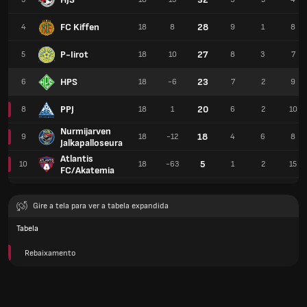
FC Kiffen
28
4
18
8
9
1
8
P-Iirot
27
5
18
10
8
3
7
HPS
23
6
18
-6
7
2
9
PPJ
20
8
18
1
6
2
10
Nurmijarven
18
9
18
-12
4
6
8
Jalkapalloseura
Atlantis
5
10
18
-63
1
2
15
FC/Akatemia
Gire a tela para ver a tabela expandida
Tabela
Rebaixamento