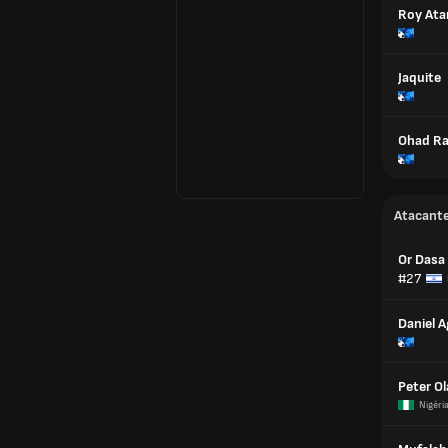
Roy Ata
Jaquite
Ohad Ra
Atacant
Or Dasa
#27
Daniel 
Peter O
Nigéri