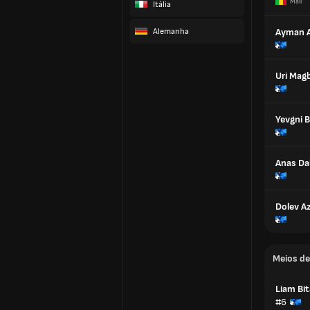
Mali
Itália
Alemanha
Ayman A
Uri Mag
Yevgni 
Anas Da
Dolev A
Meios d
Liam Bi
#6