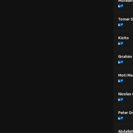
Mufalah
Tomer S
Kizito
Ibrahim 
Moti Ma
Nicolas
Peter O
Abdalla