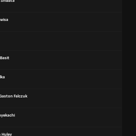
 Shlaata
wisa
Basit
lka
 Gaston Falczuk
nyekachi
h Huley