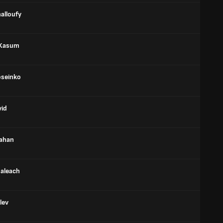
halloufy
Kasum
seinko
vid
ahan
maleach
lev