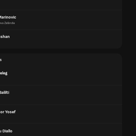
Marinovic
va Zelândia
ushan
s
eleg
alilti
Mor Yosef
 Diallo