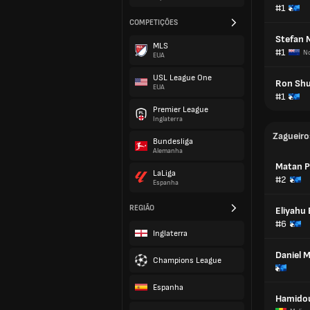
#1
COMPETIÇÕES
Stefan 
MLS
#1
No
EUA
USL League One
Ron Sh
EUA
#1
Premier League
Inglaterra
Zagueiro
Bundesliga
Alemanha
Matan P
LaLiga
#2
Espanha
REGIÃO
Eliyahu B
#6
Inglaterra
Daniel 
Champions League
Espanha
Hamidou