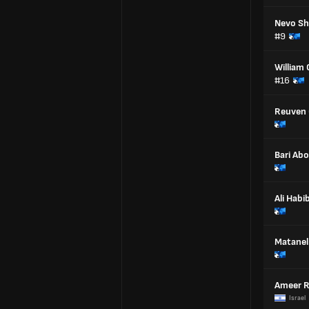
Nevo S
#9
William
#16
Reuven 
Bari Ab
Ali Habib
Matanel
Ameer 
Israel