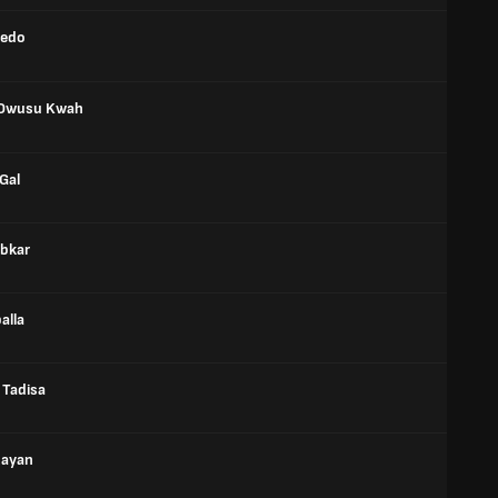
hedo
 Owusu Kwah
Gal
obkar
alla
 Tadisa
Rayan