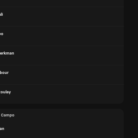
li
bo
Berkman
bour
zoulay
e Campo
tan