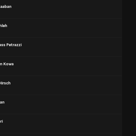
haaban
hleh
ass Petrazzi
an Kowa
Hirsch
yan
ri