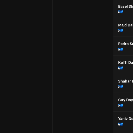
Basel S
Majd Da
Pedro S
Koffi D
Shahar 
Guy Da
Yaniv De