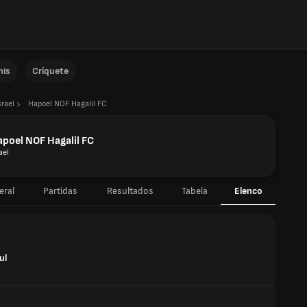
nis
Críquete
srael
Hapoel NOF Hagalil FC
poel NOF Hagalil FC
ael
eral
Partidas
Resultados
Tabela
Elenco
ul