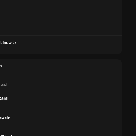
r
binowitz
es
Israel
Agami
lawale
a