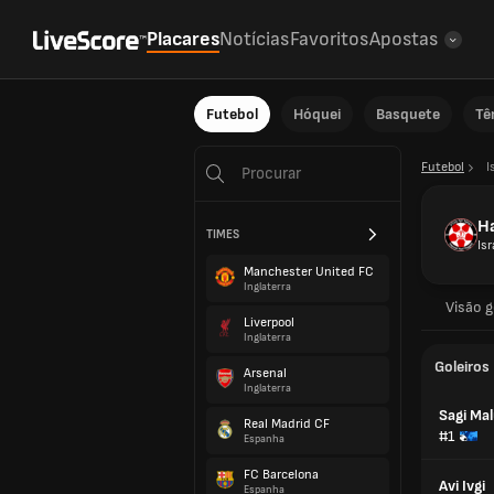
Placares
Notícias
Favoritos
Apostas
Futebol
Hóquei
Basquete
Tê
Futebol
I
Ha
TIMES
Isr
Manchester United FC
Inglaterra
Visão g
Liverpool
Inglaterra
Goleiros
Arsenal
Inglaterra
Sagi Mal
Real Madrid CF
#1
Espanha
FC Barcelona
Avi Ivgi
Espanha