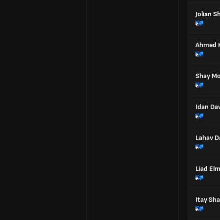
Jolian S
Ahmed 
Shay Mo
Idan Da
Lahav D
Liad El
Itay Sha