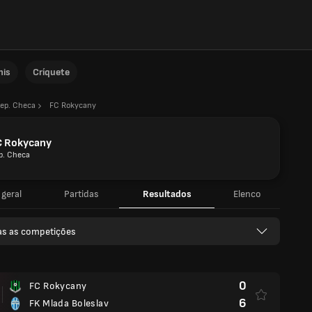
nis
Críquete
ep. Checa
FC Rokycany
C Rokycany
p. Checa
 geral
Partidas
Resultados
Elenco
as as competições
0
FC Rokycany
6
FK Mlada Boleslav