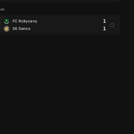
lies
1
FC Rokycany
1
SK Senco