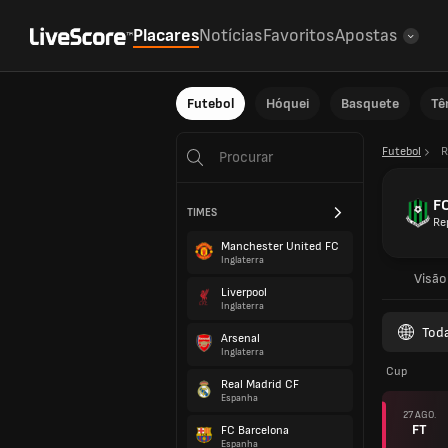
Placares
Notícias
Favoritos
Apostas
Futebol
Hóquei
Basquete
Tê
Futebol
R
F
TIMES
Re
Manchester United FC
Inglaterra
Visão
Liverpool
Inglaterra
Tod
Arsenal
Inglaterra
Cup
Real Madrid CF
Espanha
27 AGO.
FT
FC Barcelona
Espanha