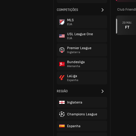
Club Friend
COMPETIÇÕES
MLS
29 MAI.
EUA
FT
USL League One
EUA
Premier League
Inglaterra
Bundesliga
Alemanha
LaLiga
Espanha
REGIÃO
Inglaterra
Champions League
Espanha