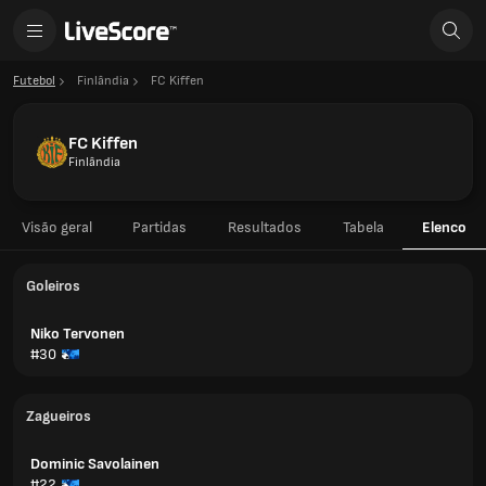
Futebol
Finlândia
FC Kiffen
FC Kiffen
Finlândia
Visão geral
Partidas
Resultados
Tabela
Elenco
Goleiros
Niko Tervonen
#30
Zagueiros
Dominic Savolainen
#22