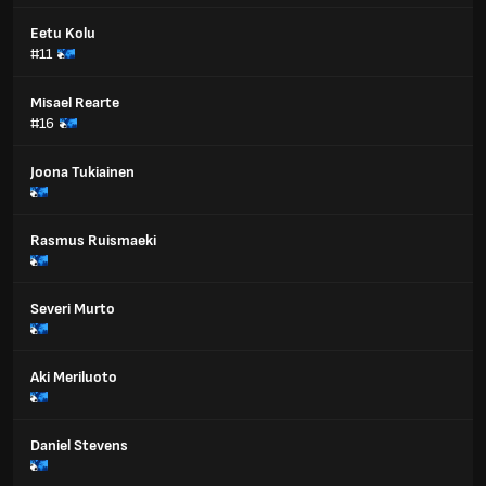
Eetu Kolu
#11
Misael Rearte
#16
Joona Tukiainen
Rasmus Ruismaeki
Severi Murto
Aki Meriluoto
Daniel Stevens