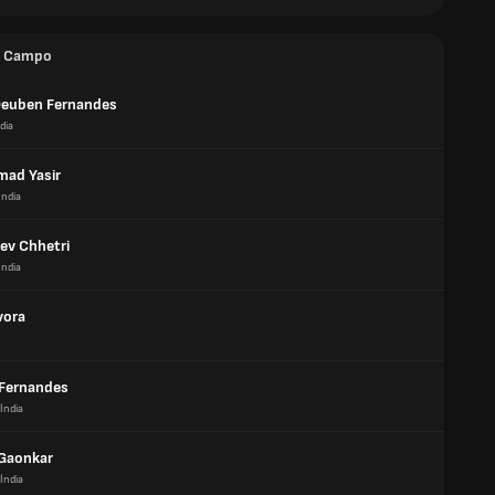
e Campo
Deuben Fernandes
dia
ad Yasir
Índia
ev Chhetri
Índia
vora
 Fernandes
Índia
 Gaonkar
Índia