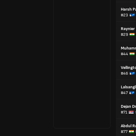
Harsh P
#23
Raynier
#29
Muhamme
#44
Velling
#46
Lalsang
#47
Dejan Dr
#71
Abdul R
#77