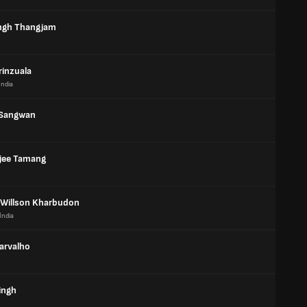
ingh Thangjam
lrinzuala
Índia
 Sangwan
jee Tamang
Willson Kharbudon
Índia
Carvalho
ingh