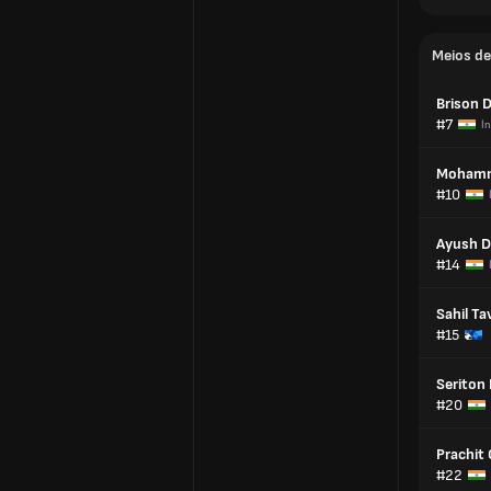
Meios d
Brison 
#7
Ín
Mohamm
#10
Ayush D
#14
Sahil Ta
#15
Seriton
#20
Prachit
#22