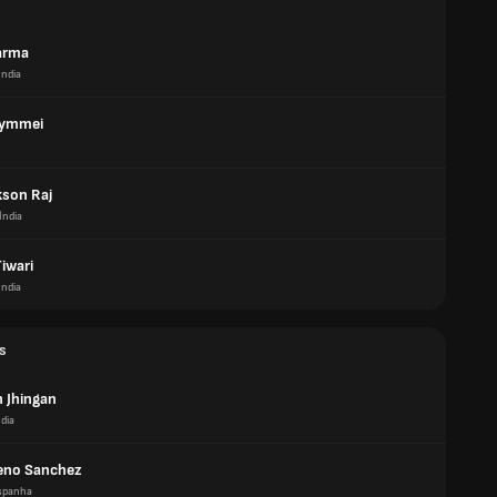
arma
Índia
Rymmei
kson Raj
Índia
Tiwari
Índia
s
 Jhingan
ndia
eno Sanchez
spanha