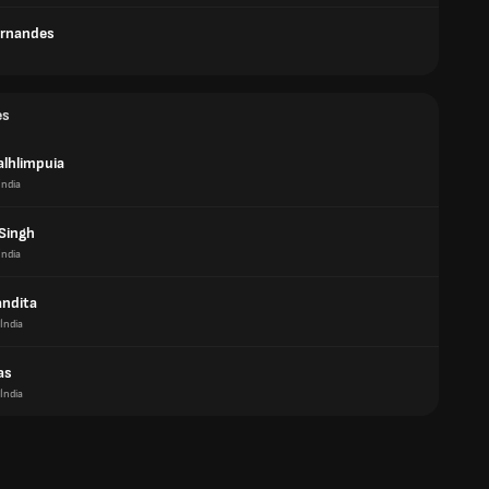
ernandes
es
alhlimpuia
Índia
Singh
Índia
andita
Índia
as
Índia