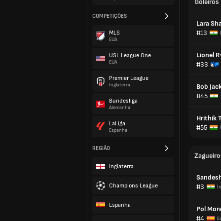
Goleiros
COMPETIÇÕES
Lara Sh
#13
MLS
EUA
Lionel 
USL League One
EUA
#33
Premier League
Inglaterra
Bob Jac
#45
Bundesliga
Alemanha
Hrithik 
LaLiga
#55
Espanha
REGIÃO
Zagueiro
Inglaterra
Sandesh
Champions League
#3
Í
Espanha
Pol Mor
#4
E