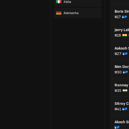
Itália
Boris S
Alemanha
#17
Jerry La
#18
Aakash
#27
Nim Dor
#30
Ronney 
#35
Sitroy 
#41
Akash S