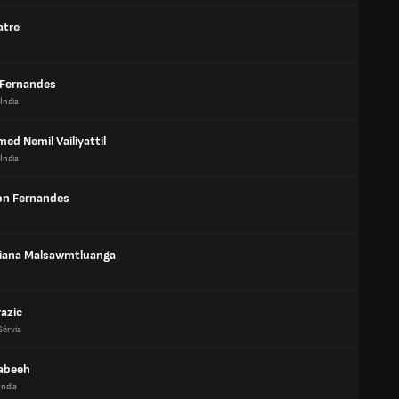
atre
 Fernandes
Índia
d Nemil Vailiyattil
Índia
ton Fernandes
liana Malsawmtluanga
azic
Sérvia
abeeh
Índia