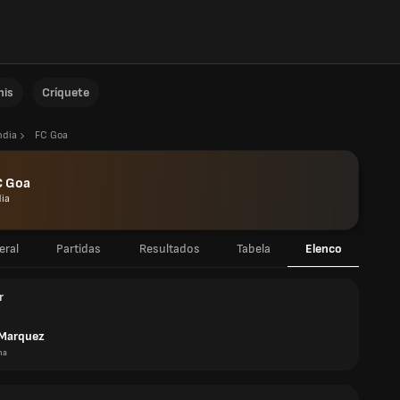
nis
Críquete
ndia
FC Goa
C Goa
dia
eral
Partidas
Resultados
Tabela
Elenco
r
Marquez
ha