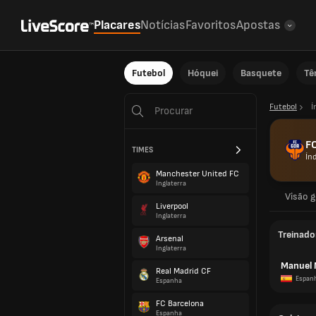
Placares
Notícias
Favoritos
Apostas
Futebol
Hóquei
Basquete
Tê
Futebol
Í
F
TIMES
Ín
Manchester United FC
Inglaterra
Visão g
Liverpool
Inglaterra
Treinado
Arsenal
Inglaterra
Manuel 
Real Madrid CF
Espan
Espanha
FC Barcelona
Espanha