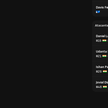
Davis F
Atacant
Daniel L
#19
Udanta 
#21
Ishan P
#26
Jovial Di
#48