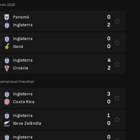
ndo 2026
0
Panamá
2
Inglaterra
0
Inglaterra
0
Gana
4
Inglaterra
2
Croácia
ternational Friendlies
3
Inglaterra
0
Costa Rica
1
Inglaterra
0
Nova Zelândia
0
Inglaterra