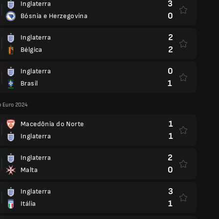
3
Inglaterra
0
Bósnia e Herzegovina
2
Inglaterra
2
Bélgica
0
Inglaterra
1
Brasil
o Euro 2024
1
Macedônia do Norte
1
Inglaterra
2
Inglaterra
0
Malta
3
Inglaterra
1
Itália