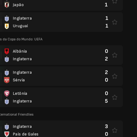
1
Japão
1
Inglaterra
1
Uruguai
as da Copa do Mundo: UEFA
0
Albânia
2
Inglaterra
2
Inglaterra
0
Sérvia
0
Letônia
5
Inglaterra
ternational Friendlies
3
Inglaterra
0
País de Gales