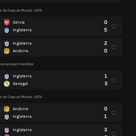
as da Copa do Mundo: UEFA
0
Sérvia
5
Inglaterra
2
Inglaterra
0
Andorra
ternational Friendlies
1
Inglaterra
3
Senegal
as da Copa do Mundo: UEFA
0
Andorra
1
Inglaterra
3
Inglaterra