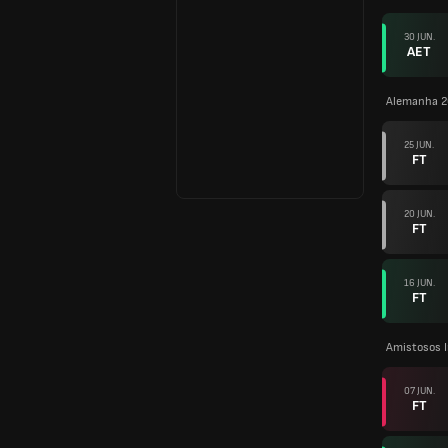
30 JUN.
AET
Alemanha 
25 JUN.
FT
20 JUN.
FT
16 JUN.
FT
Amistosos I
07 JUN.
FT