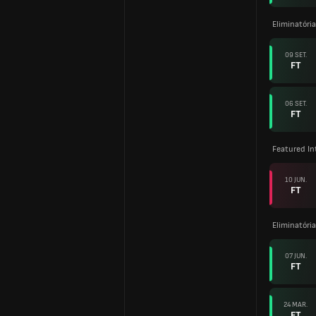
Eliminatóri
09 SET.
FT
06 SET.
FT
Featured In
10 JUN.
FT
Eliminatóri
07 JUN.
FT
24 MAR.
FT