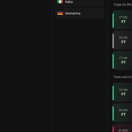
Itália
Copa do Mu
Alemanha
27 JUN.
FT
23 JUN.
FT
17 JUN.
FT
Featured In
10 JUN.
FT
06 JUN.
FT
31 MAR.