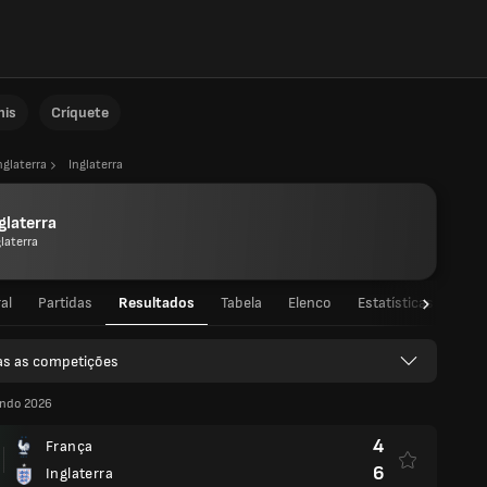
nis
Críquete
nglaterra
Inglaterra
glaterra
laterra
al
Partidas
Resultados
Tabela
Elenco
Estatísticas de jog
as as competições
ndo 2026
4
França
6
Inglaterra