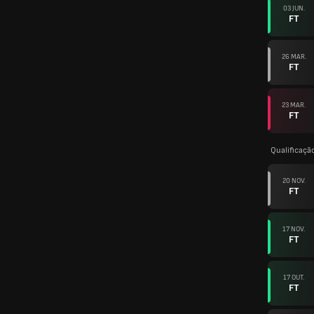
03 JUN.
FT
26 MAR.
FT
23 MAR.
FT
Qualificaçã
20 NOV.
FT
17 NOV.
FT
17 OUT.
FT