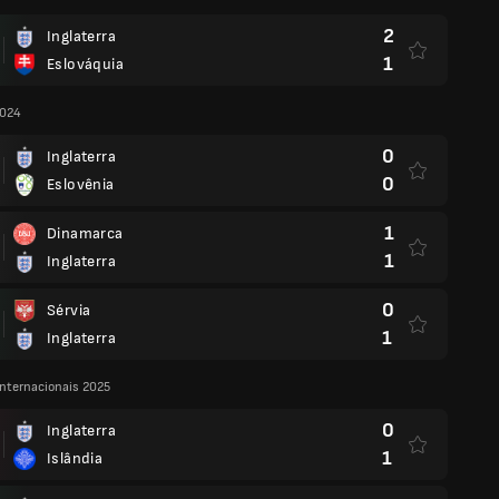
2
Inglaterra
1
Eslováquia
2024
0
Inglaterra
0
Eslovênia
1
Dinamarca
1
Inglaterra
0
Sérvia
1
Inglaterra
nternacionais 2025
0
Inglaterra
1
Islândia