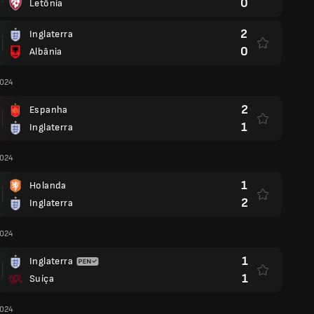
0
Letônia
2
Inglaterra
0
Albânia
2024
2
Espanha
1
Inglaterra
2024
1
Holanda
2
Inglaterra
2024
1
Inglaterra
1
Suíça
2024