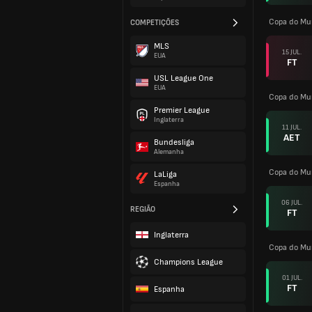
Copa do Mu
COMPETIÇÕES
MLS
15 JUL.
EUA
FT
USL League One
EUA
Copa do Mu
Premier League
Inglaterra
11 JUL.
AET
Bundesliga
Alemanha
Copa do Mu
LaLiga
Espanha
06 JUL.
REGIÃO
FT
Inglaterra
Copa do Mu
Champions League
01 JUL.
FT
Espanha