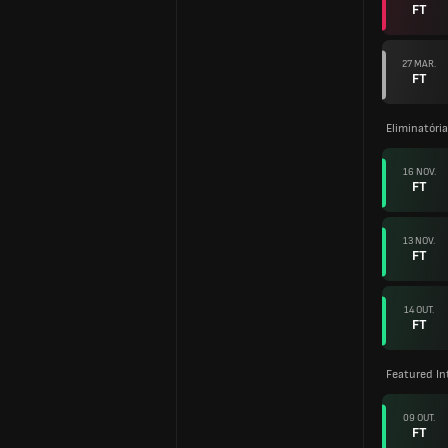
FT
27 MAR.
FT
Eliminatóri
16 NOV.
FT
13 NOV.
FT
14 OUT.
FT
Featured In
09 OUT.
FT