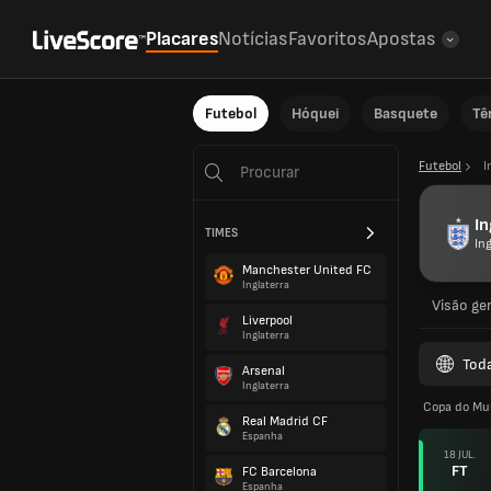
Placares
Notícias
Favoritos
Apostas
Futebol
Hóquei
Basquete
Tê
Futebol
I
In
TIMES
Ing
Manchester United FC
Inglaterra
Visão ger
Liverpool
Inglaterra
Tod
Arsenal
Inglaterra
Copa do Mu
Real Madrid CF
Espanha
18 JUL.
FT
FC Barcelona
Espanha