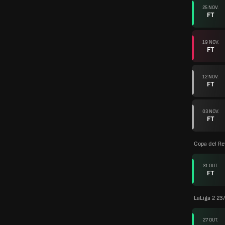
25 NOV.
FT
19 NOV.
FT
12 NOV.
FT
03 NOV.
FT
Copa del Re
31 OUT.
FT
LaLiga 2 23
27 OUT.