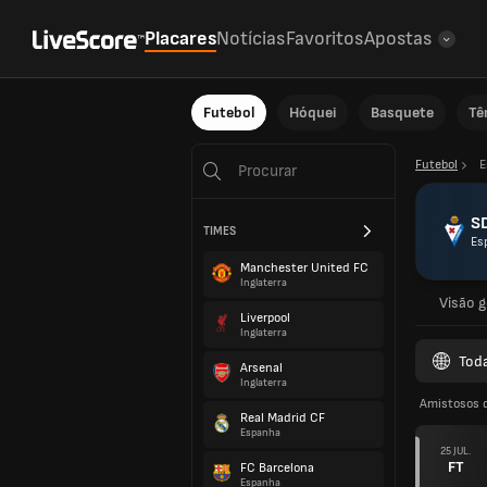
Placares
Notícias
Favoritos
Apostas
Futebol
Hóquei
Basquete
Tê
Futebol
E
SD
TIMES
Es
Manchester United FC
Inglaterra
Visão g
Liverpool
Inglaterra
Tod
Arsenal
Inglaterra
Amistosos 
Real Madrid CF
Espanha
25 JUL.
FT
FC Barcelona
Espanha