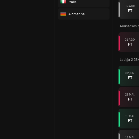
Itália
09 AGO.
FT
Alemanha
Amistosos 
01 AGO.
FT
LaLiga 2 23
02 JUN.
FT
26 MAI.
FT
19 MAI.
FT
11 MAI.