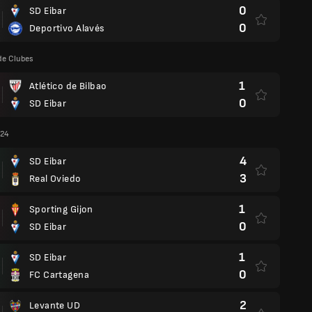
0
SD Eibar
0
Deportivo Alavés
de Clubes
1
Atlético de Bilbao
0
SD Eibar
/24
4
SD Eibar
3
Real Oviedo
1
Sporting Gijon
0
SD Eibar
1
SD Eibar
0
FC Cartagena
2
Levante UD