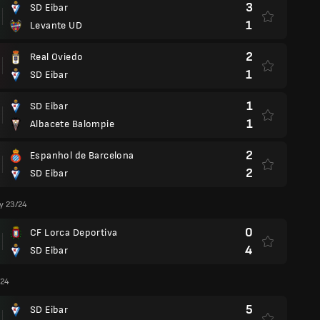
3
SD Eibar
1
Levante UD
2
Real Oviedo
1
SD Eibar
1
SD Eibar
1
Albacete Balompie
2
Espanhol de Barcelona
2
SD Eibar
y 23/24
0
CF Lorca Deportiva
4
SD Eibar
/24
5
SD Eibar