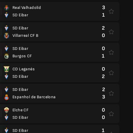
3
Real Valhadolid
1
SD Eibar
2
SD Eibar
0
Villarreal CF B
0
SD Eibar
1
Burgos CF
0
CD Leganés
2
SD Eibar
2
SD Eibar
3
Espanhol de Barcelona
0
Elche CF
0
SD Eibar
1
SD Eibar