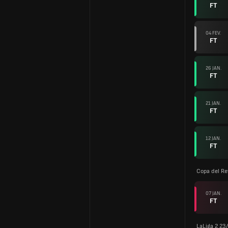
FT
04 FEV.
FT
26 JAN.
FT
21 JAN.
FT
12 JAN.
FT
Copa del Re
07 JAN.
FT
LaLiga 2 23