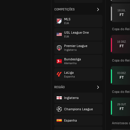
COMPETIÇÕES
18 JUL.
FT
MLS
EUA
Copa do Rei
USL League One
EUA
16 DEZ.
FT
Premier League
Inglaterra
Bundesliga
Copa do Rei
Alemanha
LaLiga
03 DEZ.
FT
Espanha
REGIÃO
Copa do Rei
Inglaterra
29 OUT.
FT
Champions League
Espanha
Amistosos 