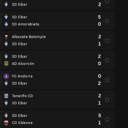
2
SD Eibar
5
SD Eibar
0
SD Amorebieta
2
Albacete Balompie
1
SD Eibar
2
SD Eibar
0
AD Alcorcón
0
FC Andorra
2
SD Eibar
2
Tenerife CD
1
SD Eibar
5
SD Eibar
1
CD Eldense