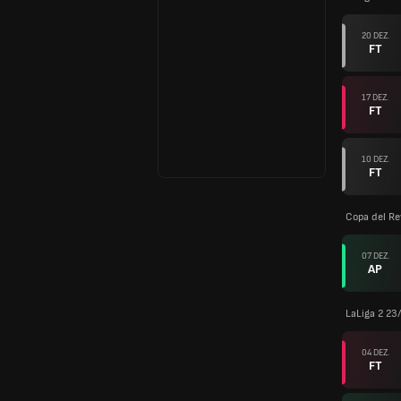
20 DEZ.
FT
17 DEZ.
FT
10 DEZ.
FT
Copa del Re
07 DEZ.
AP
LaLiga 2 23
04 DEZ.
FT