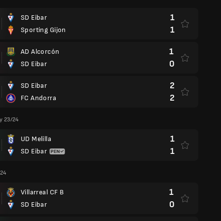
1
SD Eibar
1
Sporting Gijon
1
AD Alcorcón
0
SD Eibar
2
SD Eibar
2
FC Andorra
y 23/24
1
UD Melilla
1
SD Eibar
/24
1
Villarreal CF B
0
SD Eibar