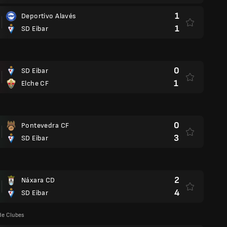
1
Deportivo Alavés
1
SD Eibar
0
SD Eibar
1
Elche CF
0
Pontevedra CF
3
SD Eibar
2
Náxara CD
4
SD Eibar
de Clubes