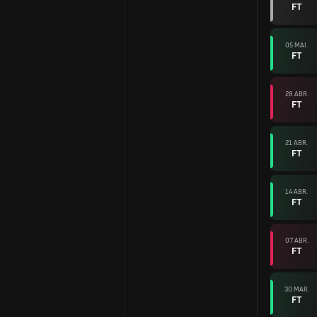
FT
05 MAI.
FT
28 ABR.
FT
21 ABR.
FT
14 ABR.
FT
07 ABR.
FT
30 MAR.
FT