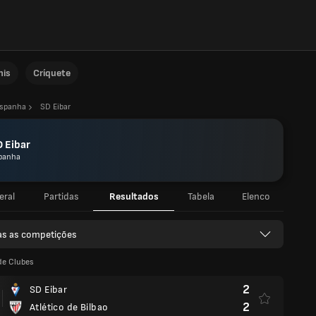
nis
Críquete
spanha
SD Eibar
 Eibar
panha
eral
Partidas
Resultados
Tabela
Elenco
as as competições
de Clubes
2
SD Eibar
2
Atlético de Bilbao