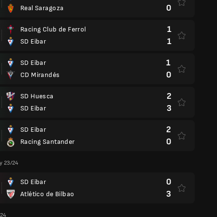
0
Real Saragoza
1
Racing Club de Ferrol
1
SD Eibar
1
SD Eibar
0
CD Mirandés
2
SD Huesca
3
SD Eibar
2
SD Eibar
0
Racing Santander
y 23/24
0
SD Eibar
3
Atlético de Bilbao
/24