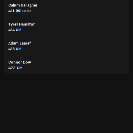
Calum Gallagher
#11
Escócia
Tyrell Hamilton
#14
Adam Laaref
#16
Connor Dow
#22