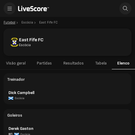
Futebol
Escócia
East Fife FC
East Fife FC
Escócia
Visão geral
Partidas
Resultados
Tabela
Elenco
Treinador
Dick Campbell
Escócia
Goleiros
Derek Gaston
#1
Escócia