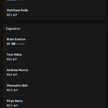
Matthew Rollo
#21
Zagueiros
Brian Easton
#5
Escócia
Tom Milne
#15
Andrew Munro
#19
Mamadou Bah
#20
Rhys Berry
#22