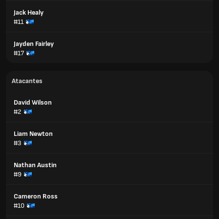
Jack Healy
#11
Jayden Fairley
#17
Atacantes
David Wilson
#2
Liam Newton
#3
Nathan Austin
#9
Cameron Ross
#10