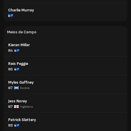
Charlie Murray
Meios de Campo
Kieran Millar
#4
Reis Peggie
#6
Myles Gaffney
#7
Escócia
Jess Norey
#7
Inglaterra
Patrick Slattery
#8