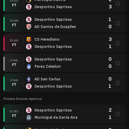
02 FEV.
FT
3
Desportivo Saprissa
1
Desportivo Saprissa
30 JAN.
FT
0
AD Santos de Guapiles
3
CS Herediano
26 JAN.
FT
1
Desportivo Saprissa
0
Desportivo Saprissa
17 JAN.
FT
0
Perez Zeledon
0
AD San Carlos
12 JAN.
FT
1
Desportivo Saprissa
Primera Division Apertura
2
Desportivo Saprissa
01 DEZ.
FT
1
Municipal de Santa Ana