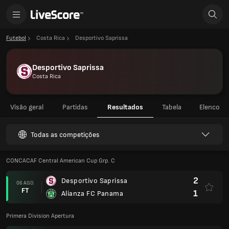
Futebol
Costa Rica
Desportivo Saprissa
Desportivo Saprissa
Costa Rica
Visão geral
Partidas
Resultados
Tabela
Elenco
Todas as competições
CONCACAF Central American Cup Grp. C
2
Desportivo Saprissa
06 AGO.
FT
1
Alianza FC Panama
Primera Division Apertura