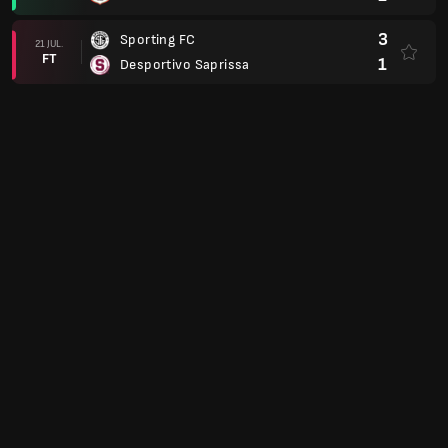
3
Sporting FC
21 JUL.
FT
1
Desportivo Saprissa