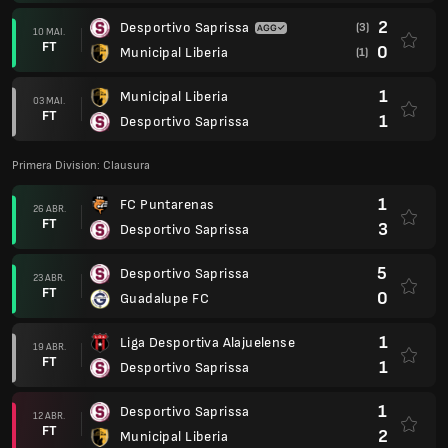
2
Desportivo Saprissa
(3)
10 MAI.
FT
0
Municipal Liberia
(1)
1
Municipal Liberia
03 MAI.
FT
1
Desportivo Saprissa
Primera Division: Clausura
1
FC Puntarenas
26 ABR.
FT
3
Desportivo Saprissa
5
Desportivo Saprissa
23 ABR.
FT
0
Guadalupe FC
1
Liga Desportiva Alajuelense
19 ABR.
FT
1
Desportivo Saprissa
1
Desportivo Saprissa
12 ABR.
FT
2
Municipal Liberia