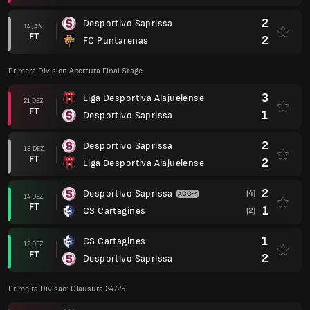
2
Desportivo Saprissa
14 JAN.
FT
2
FC Puntarenas
Primera Division Apertura Final Stage
3
Liga Desportiva Alajuelense
21 DEZ.
FT
1
Desportivo Saprissa
2
Desportivo Saprissa
18 DEZ.
FT
2
Liga Desportiva Alajuelense
2
Desportivo Saprissa
(4)
14 DEZ.
FT
1
CS Cartagines
(2)
1
CS Cartagines
12 DEZ.
FT
2
Desportivo Saprissa
Primeira Divisão: Clausura 24/25