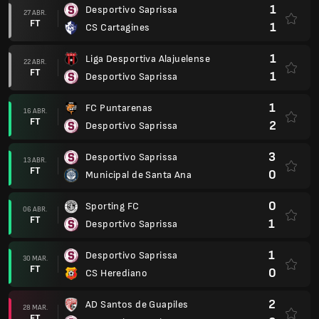
1
Desportivo Saprissa
27 ABR.
FT
1
CS Cartagines
1
Liga Desportiva Alajuelense
22 ABR.
FT
1
Desportivo Saprissa
1
FC Puntarenas
16 ABR.
FT
2
Desportivo Saprissa
3
Desportivo Saprissa
13 ABR.
FT
0
Municipal de Santa Ana
0
Sporting FC
06 ABR.
FT
1
Desportivo Saprissa
1
Desportivo Saprissa
30 MAR.
FT
0
CS Herediano
2
AD Santos de Guapiles
28 MAR.
FT