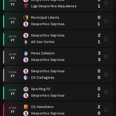
22 FEV.
FT
1
Liga Desportiva Alajuelense
0
Municipal Liberia
15 FEV.
FT
1
Desportivo Saprissa
2
Desportivo Saprissa
08 FEV.
FT
1
AD San Carlos
3
Perez Zeledon
29 JAN.
FT
3
Desportivo Saprissa
0
Desportivo Saprissa
26 JAN.
FT
0
CS Cartagines
0
Sporting FC
23 JAN.
FT
1
Desportivo Saprissa
2
CS Herediano
18 JAN.
FT
0
Desportivo Saprissa