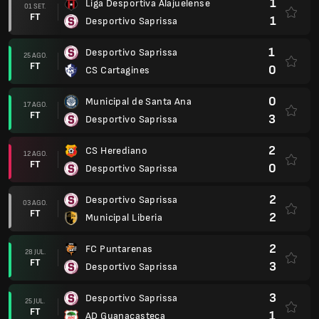
1
Liga Desportiva Alajuelense
01 SET.
FT
1
Desportivo Saprissa
1
Desportivo Saprissa
25 AGO.
FT
0
CS Cartagines
0
Municipal de Santa Ana
17 AGO.
FT
3
Desportivo Saprissa
2
CS Herediano
12 AGO.
FT
0
Desportivo Saprissa
2
Desportivo Saprissa
03 AGO.
FT
2
Municipal Liberia
2
FC Puntarenas
28 JUL.
FT
3
Desportivo Saprissa
3
Desportivo Saprissa
25 JUL.
FT
1
AD Guanacasteca