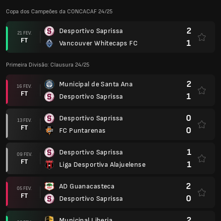
Copa dos Campeões da CONCACAF 24/25
2
Desportivo Saprissa
21 FEV.
FT
1
Vancouver Whitecaps FC
Primeira Divisão: Clausura 24/25
2
Municipal de Santa Ana
16 FEV.
FT
1
Desportivo Saprissa
0
Desportivo Saprissa
13 FEV.
FT
0
FC Puntarenas
1
Desportivo Saprissa
09 FEV.
FT
1
Liga Desportiva Alajuelense
2
AD Guanacasteca
05 FEV.
FT
0
Desportivo Saprissa
2
Municipal Liberia