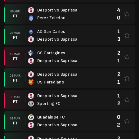
4
Desportivo Saprissa
05 ABR.
FT
0
Perez Zeledon
1
AD San Carlos
23 MAR.
FT
3
Desportivo Saprissa
2
CS Cartagines
15 MAR.
FT
1
Desportivo Saprissa
2
Desportivo Saprissa
08 MAR.
FT
1
CS Herediano
1
Desportivo Saprissa
06 MAR.
FT
2
Sporting FC
0
Guadalupe FC
01 MAR.
FT
2
Desportivo Saprissa
2
Desportivo Saprissa