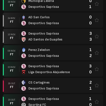
0
Municipal Liberia
29 NOV.
FT
1
Desportivo Saprissa
0
AD San Carlos
24 NOV.
FT
0
Desportivo Saprissa
3
Desportivo Saprissa
10 NOV.
FT
3
AD Santos de Guapiles
1
Perez Zeledon
08 NOV.
FT
2
Desportivo Saprissa
3
Desportivo Saprissa
03 NOV.
FT
0
Liga Desportiva Alajuelense
2
CS Cartagines
26 OUT.
FT
1
Desportivo Saprissa
1
Desportivo Saprissa
20 OUT.
FT
0
Sporting FC