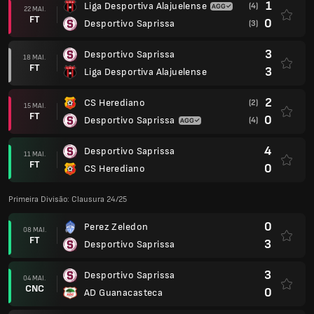
1
Liga Desportiva Alajuelense
(4)
22 MAI.
FT
0
Desportivo Saprissa
(3)
3
Desportivo Saprissa
18 MAI.
FT
3
Liga Desportiva Alajuelense
2
CS Herediano
(2)
15 MAI.
FT
0
Desportivo Saprissa
(4)
4
Desportivo Saprissa
11 MAI.
FT
0
CS Herediano
Primeira Divisão: Clausura 24/25
0
Perez Zeledon
08 MAI.
FT
3
Desportivo Saprissa
3
Desportivo Saprissa
04 MAI.
CNC
0
AD Guanacasteca