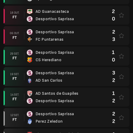
2
AD Guanacasteca
18 OUT.
FT
0
Desportivo Saprissa
2
Desportivo Saprissa
06 OUT.
FT
3
FC Puntarenas
1
Desportivo Saprissa
29 SET.
FT
0
CS Herediano
3
Desportivo Saprissa
19 SET.
FT
2
AD San Carlos
1
AD Santos de Guapiles
14 SET.
FT
2
Desportivo Saprissa
2
Desportivo Saprissa
12 SET.
FT
2
Perez Zeledon