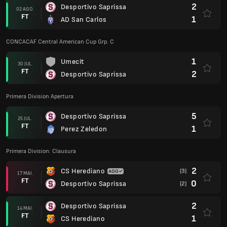
2
Desportivo Saprissa
02 AGO.
FT
1
AD San Carlos
CONCACAF Central American Cup Grp. C
1
Umecit
30 JUL.
FT
2
Desportivo Saprissa
Primera Division Apertura
5
Desportivo Saprissa
25 JUL.
FT
1
Perez Zeledon
Primera Division: Clausura
2
CS Herediano
(3)
17 MAI.
FT
0
Desportivo Saprissa
(2)
2
Desportivo Saprissa
14 MAI.
FT
1
CS Herediano