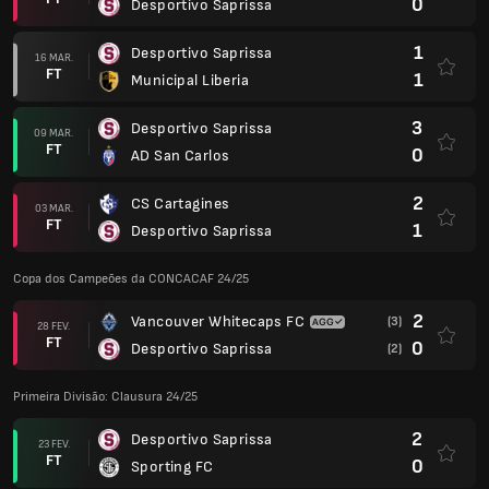
0
Desportivo Saprissa
1
Desportivo Saprissa
16 MAR.
FT
1
Municipal Liberia
3
Desportivo Saprissa
09 MAR.
FT
0
AD San Carlos
2
CS Cartagines
03 MAR.
FT
1
Desportivo Saprissa
Copa dos Campeões da CONCACAF 24/25
2
Vancouver Whitecaps FC
(3)
28 FEV.
FT
0
Desportivo Saprissa
(2)
Primeira Divisão: Clausura 24/25
2
Desportivo Saprissa
23 FEV.
FT
0
Sporting FC