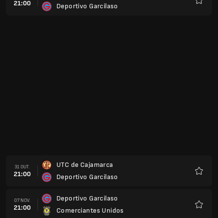
21:00
Deportivo Garcilaso
Favorit
UTC de Cajamarca
31 OUT.
21:00
Deportivo Garcilaso
Favorit
Deportivo Garcilaso
07 NOV.
21:00
Comerciantes Unidos
Favorit