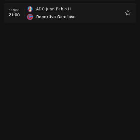
ADC Juan Pablo II
14 NOV.
21:00
Deportivo Garcilaso
Favorit