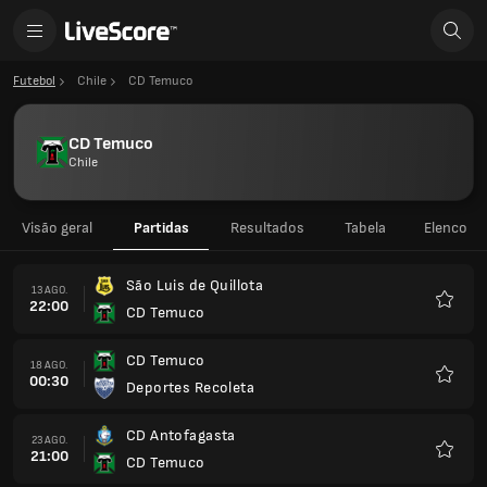
Futebol
Chile
CD Temuco
CD Temuco
Chile
Visão geral
Partidas
Resultados
Tabela
Elenco
São Luis de Quillota
13 AGO.
22:00
CD Temuco
Favorit
CD Temuco
18 AGO.
00:30
Deportes Recoleta
Favorit
CD Antofagasta
23 AGO.
21:00
CD Temuco
Favorit