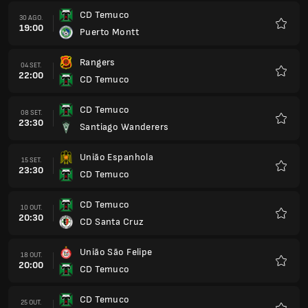
CD Temuco
30 AGO.
19:00
Puerto Montt
Favorit
Rangers
04 SET.
22:00
CD Temuco
Favorit
CD Temuco
08 SET.
23:30
Santiago Wanderers
Favorit
União Espanhola
15 SET.
23:30
CD Temuco
Favorit
CD Temuco
10 OUT.
20:30
CD Santa Cruz
Favorit
União São Felipe
18 OUT.
20:00
CD Temuco
Favorit
CD Temuco
25 OUT.