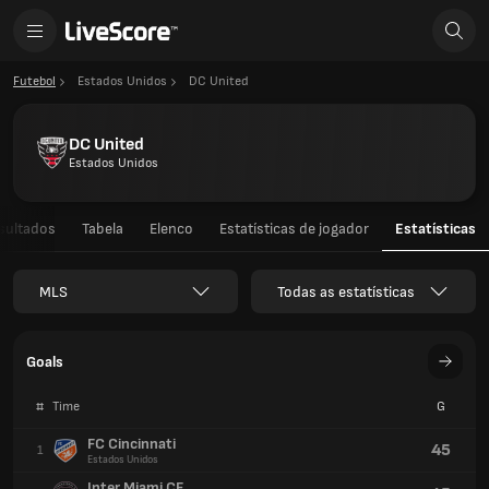
Futebol
Estados Unidos
DC United
DC United
Estados Unidos
sultados
Tabela
Elenco
Estatísticas de jogador
Estatísticas
MLS
Todas as estatísticas
Goals
#
Time
G
FC Cincinnati
45
1
Estados Unidos
Inter Miami CF