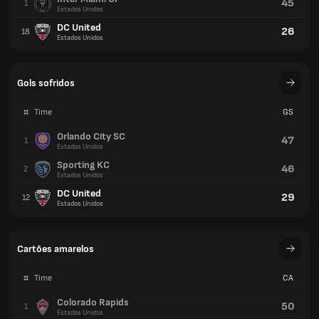
45
1
Estados Unidos
DC United
26
18
Estados Unidos
Gols sofridos
#
Time
GS
Orlando City SC
47
1
Estados Unidos
Sporting KC
46
2
Estados Unidos
DC United
29
12
Estados Unidos
Cartões amarelos
#
Time
CA
Colorado Rapids
50
1
Estados Unidos