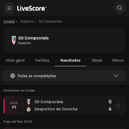
Futebol
Espanha
SD Compostela
SD Compostela
Espanha
Visão geral
Partidas
Resultados
Tabela
Elenco
Todas as competições
Amistosos de Clubes
0
SD Compostela
18 JUL.
FT
4
Desportivo da Corunha
Copa del Rey 23/24