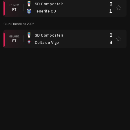
0
SD Compostela
01 NOV.
FT
1
Tenerife CD
Club Friendlies 2023
0
SD Compostela
08 AGO.
FT
3
Celta de Vigo