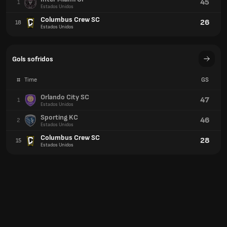
45
1
Estados Unidos
Columbus Crew SC
26
18
Estados Unidos
Gols sofridos
#
Time
GS
Orlando City SC
47
1
Estados Unidos
Sporting KC
46
2
Estados Unidos
Columbus Crew SC
28
15
Estados Unidos
Cartões amarelos
#
Time
CA
Colorado Rapids
50
1
Estados Unidos