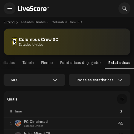
Futebol
Estados Unidos
Columbus Crew SC
Columbus Crew SC
Estados Unidos
sultados
Tabela
Elenco
Estatísticas de jogador
Estatísticas
MLS
Todas as estatísticas
Goals
#
Time
G
FC Cincinnati
45
1
Estados Unidos
Inter Miami CF