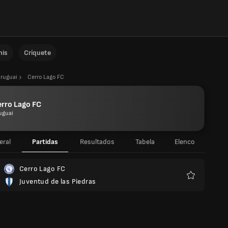
nis
Críquete
ruguai
Cerro Lago FC
rro Lago FC
uguai
eral
Partidas
Resultados
Tabela
Elenco
Cerro Lago FC
Juventud de las Piedras
Favoritos