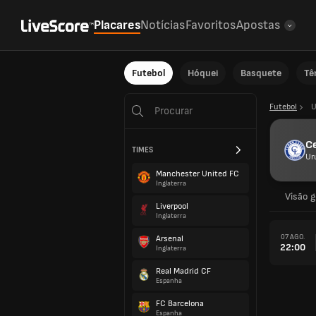
Placares
Notícias
Favoritos
Apostas
Futebol
Hóquei
Basquete
Tê
Futebol
U
Ce
TIMES
Ur
Manchester United FC
Inglaterra
Visão g
Liverpool
Inglaterra
07 AGO.
Arsenal
22:00
Inglaterra
Real Madrid CF
Espanha
FC Barcelona
Espanha