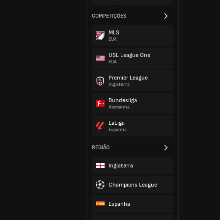
COMPETIÇÕES
MLS
EUA
USL League One
EUA
Premier League
Inglaterra
Bundesliga
Alemanha
LaLiga
Espanha
REGIÃO
Inglaterra
Champions League
Espanha