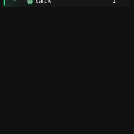
1
Celtic W