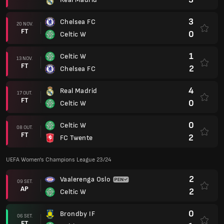
3
Chelsea FC
20 NOV.
FT
0
Celtic W
1
Celtic W
13 NOV.
FT
2
Chelsea FC
4
Real Madrid
17 OUT.
FT
0
Celtic W
0
Celtic W
08 OUT.
FT
2
FC Twente
UEFA Women's Champions League 23/24
2
Vaalerenga Oslo
09 SET.
AP
2
Celtic W
0
Brondby IF
06 SET.
FT