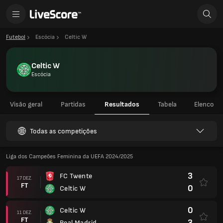
Futebol
Escócia
Celtic W
Celtic W
Escócia
Visão geral
Partidas
Resultados
Tabela
Elenco
Todas as competições
Liga dos Campeões Feminina da UEFA 2024/2025
3
FC Twente
17 DEZ.
FT
0
Celtic W
0
Celtic W
11 DEZ.
FT
3
Real Madrid