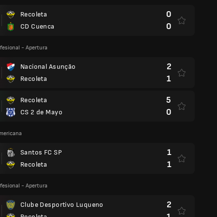
0
Recoleta
0
CD Cuenca
fesional - Apertura
2
Nacional Asunção
1
Recoleta
5
Recoleta
0
CS 2 de Mayo
mericana
1
Santos FC SP
1
Recoleta
fesional - Apertura
2
Clube Desportivo Luqueno
1
Recoleta