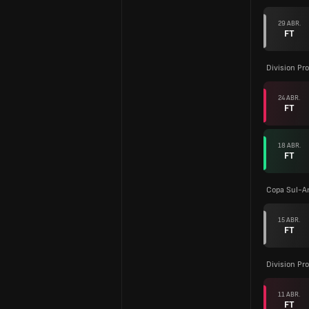
29 ABR.
FT
Division Pro
24 ABR.
FT
18 ABR.
FT
Copa Sul-A
15 ABR.
FT
Division Pro
11 ABR.
FT