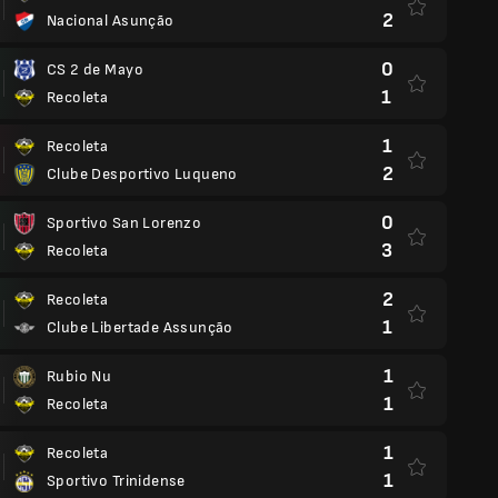
2
Nacional Asunção
0
CS 2 de Mayo
1
Recoleta
1
Recoleta
2
Clube Desportivo Luqueno
0
Sportivo San Lorenzo
3
Recoleta
2
Recoleta
1
Clube Libertade Assunção
1
Rubio Nu
1
Recoleta
1
Recoleta
1
Sportivo Trinidense