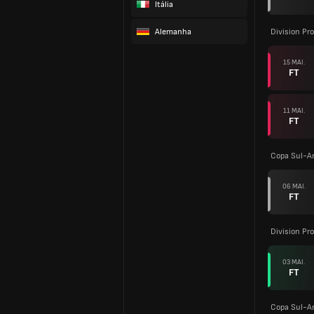
Itália
Alemanha
Division Pro
15 MAI.
FT
11 MAI.
FT
Copa Sul-A
06 MAI.
FT
Division Pro
03 MAI.
FT
Copa Sul-A