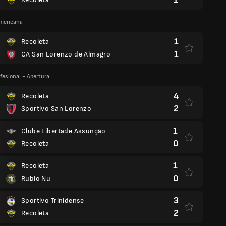
mericana
1
Recoleta
1
CA San Lorenzo de Almagro
fesional - Apertura
4
Recoleta
2
Sportivo San Lorenzo
1
Clube Libertade Assunção
0
Recoleta
1
Recoleta
0
Rubio Nu
3
Sportivo Trinidense
2
Recoleta