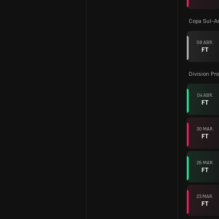
Copa Sul-A
08 ABR.
FT
Division Pro
04 ABR.
FT
30 MAR.
FT
26 MAR.
FT
23 MAR.
FT