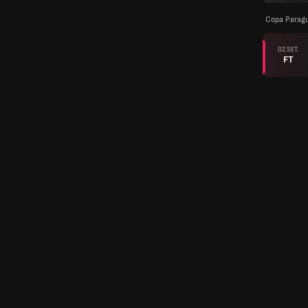
Copa Parag
02 SET.
FT