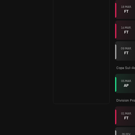
18 MAR.
FT
14 MAR.
FT
09 MAR.
FT
Copa Sul-A
05 MAR.
AP
Division Pro
01 MAR.
FT
26 FEV.