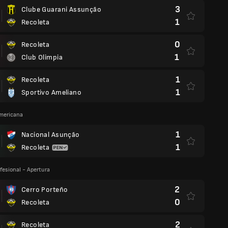
3
Clube Guarani Assunção
1
Recoleta
0
Recoleta
1
Club Olimpia
1
Recoleta
1
Sportivo Ameliano
mericana
1
Nacional Asunção
1
Recoleta
fesional - Apertura
2
Cerro Porteño
0
Recoleta
2
Recoleta