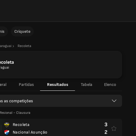
nis
Críquete
araguai
Recoleta
ecoleta
raguai
eral
Partidas
Resultados
Tabela
Elenco
as as competições
ofesional - Clausura
3
Recoleta
2
Nacional Asunção