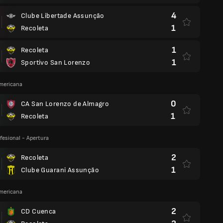
4
Clube Libertade Assunção
1
Recoleta
1
Recoleta
1
Sportivo San Lorenzo
mericana
0
CA San Lorenzo de Almagro
1
Recoleta
fesional - Apertura
2
Recoleta
1
Clube Guarani Assunção
mericana
2
CD Cuenca