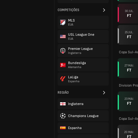
COMPETIÇÕES
30 JUL.
FT
MLS
EUA
25 JUL.
USL League One
FT
EUA
Premier League
Copa Sul-A
Inglaterra
Bundesliga
27 MAI.
Alemanha
FT
LaLiga
Espanha
Division Pro
REGIÃO
23 MAI.
FT
Inglaterra
Champions League
Copa Sul-A
Espanha
20 MAI.
FT