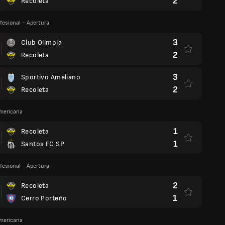
2
Recoleta
fesional - Apertura
3
Club Olimpia
2
Recoleta
3
Sportivo Ameliano
2
Recoleta
mericana
1
Recoleta
1
Santos FC SP
fesional - Apertura
2
Recoleta
1
Cerro Porteño
mericana