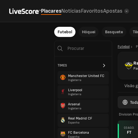
Placares
Notícias
Favoritos
Apostas
Futebol
Hóquei
Basquete
Tê
Futebol
P
R
TIMES
Pa
Manchester United FC
Inglaterra
Visão g
Liverpool
Inglaterra
Tod
Arsenal
Inglaterra
Division Pr
Real Madrid CF
Espanha
03 AGO.
FT
FC Barcelona
Espanha