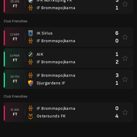
3
IFK Norrkoping FK
29 JAN.
FT
1
IF Brommapojkarna
Club Friendlies
6
IK Sirius
12 ABR.
FT
0
IF Brommapojkarna
1
AIK
14 MAR.
FT
2
IF Brommapojkarna
3
IF Brommapojkarna
06 FEV.
FT
1
Djurgardens IF
Club Friendlies
0
IF Brommapojkarna
31 JAN.
FT
4
Ostersunds FK