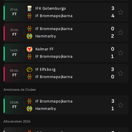
3
IFK Gotemburgo
27 JUL.
FT
4
IF Brommapojkarna
0
IF Brommapojkarna
20 JUL.
FT
2
Hammarby
0
Kalmar FF
14 JUL.
FT
1
IF Brommapojkarna
3
IF Elfsborg
06 JUL.
FT
0
IF Brommapojkarna
Amistosos de Clubes
3
IF Brommapojkarna
23 JUN.
FT
1
Hammarby
Allsvensken 2024