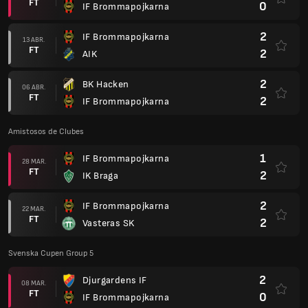
FT
0
IF Brommapojkarna
2
IF Brommapojkarna
13 ABR.
FT
2
AIK
2
BK Hacken
06 ABR.
FT
2
IF Brommapojkarna
Amistosos de Clubes
1
IF Brommapojkarna
28 MAR.
FT
2
IK Braga
2
IF Brommapojkarna
22 MAR.
FT
2
Vasteras SK
Svenska Cupen Group 5
2
Djurgardens IF
08 MAR.
FT
0
IF Brommapojkarna