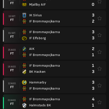
FT
0
Mjallby AIF
3
IK Sirius
15 SET.
FT
2
IF Brommapojkarna
3
IF Brommapojkarna
01 SET.
FT
3
IF Elfsborg
2
AIK
25 AGO.
FT
1
IF Brommapojkarna
1
IF Brommapojkarna
18 AGO.
FT
3
BK Hacken
3
Hammarby
12 AGO.
FT
3
IF Brommapojkarna
4
IF Brommapojkarna
03 AGO.
FT
1
Halmstads BK