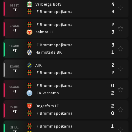
4
Varbergs BoIS
03 SET.
FT
3
IF Brommapojkarna
2
IF Brommapojkarna
27 AGO.
FT
3
Kalmar FF
3
IF Brommapojkarna
19 AGO.
FT
1
Halmstads BK
2
AIK
12 AGO.
FT
2
IF Brommapojkarna
0
IF Brommapojkarna
05 AGO.
FT
2
IFK Varnamo
2
Degerfors IF
29 JUL.
FT
0
IF Brommapojkarna
1
IF Brommapojkarna
21 JUL.
FT