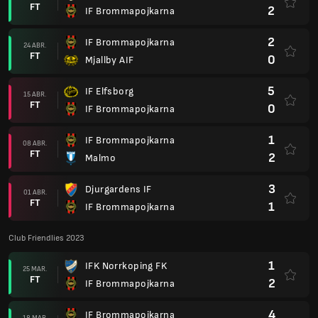
FT
2
IF Brommapojkarna
2
IF Brommapojkarna
24 ABR.
FT
0
Mjallby AIF
5
IF Elfsborg
15 ABR.
FT
0
IF Brommapojkarna
1
IF Brommapojkarna
08 ABR.
FT
2
Malmo
3
Djurgardens IF
01 ABR.
FT
1
IF Brommapojkarna
Club Friendlies 2023
1
IFK Norrkoping FK
25 MAR.
FT
2
IF Brommapojkarna
4
IF Brommapojkarna
18 MAR.