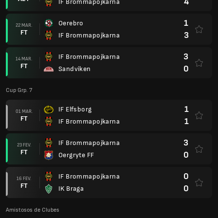
4
IF Brommapojkarna
1
Oerebro
22 MAR.
FT
3
IF Brommapojkarna
3
IF Brommapojkarna
14 MAR.
FT
0
Sandviken
Cup Grp. 7
1
IF Elfsborg
01 MAR.
FT
1
IF Brommapojkarna
3
IF Brommapojkarna
23 FEV.
FT
0
Oergryte FF
0
IF Brommapojkarna
16 FEV.
FT
0
IK Braga
Amistosos de Clubes