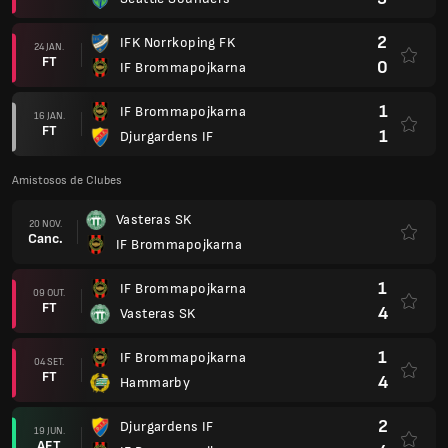
2
IFK Norrkoping FK
24 JAN.
FT
0
IF Brommapojkarna
1
IF Brommapojkarna
16 JAN.
FT
1
Djurgardens IF
Amistosos de Clubes
Vasteras SK
20 NOV.
Canc.
IF Brommapojkarna
1
IF Brommapojkarna
09 OUT.
FT
4
Vasteras SK
1
IF Brommapojkarna
04 SET.
FT
4
Hammarby
2
Djurgardens IF
19 JUN.
AET