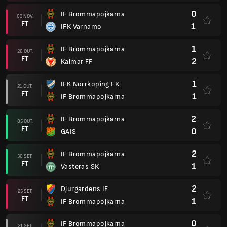
0
IF Brommapojkarna
03 NOV.
FT
1
IFK Varnamo
1
IF Brommapojkarna
26 OUT.
FT
2
Kalmar FF
1
IFK Norrkoping FK
21 OUT.
FT
1
IF Brommapojkarna
2
IF Brommapojkarna
05 OUT.
FT
0
GAIS
2
IF Brommapojkarna
30 SET.
FT
1
Vasteras SK
2
Djurgardens IF
25 SET.
FT
1
IF Brommapojkarna
0
IF Brommapojkarna
21 SET.