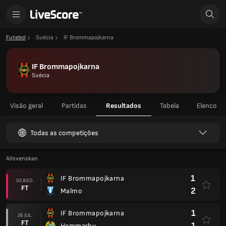
Futebol
Suécia
IF Brommapojkarna
IF Brommapojkarna
Suécia
Visão geral
Partidas
Resultados
Tabela
Elenco
Todas as competições
Allsvenskan
1
IF Brommapojkarna
02 AGO.
FT
2
Malmo
1
IF Brommapojkarna
26 JUL.
FT
1
Hammarby