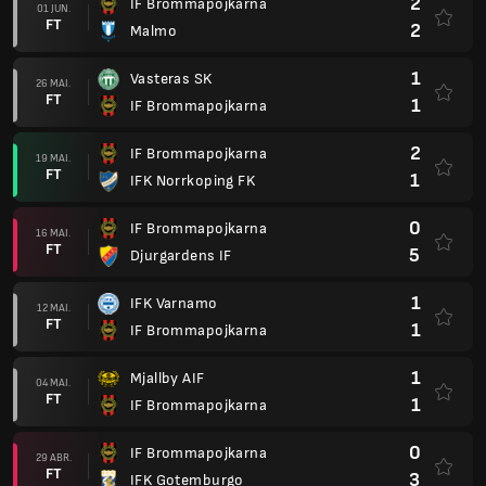
2
IF Brommapojkarna
01 JUN.
FT
2
Malmo
1
Vasteras SK
26 MAI.
FT
1
IF Brommapojkarna
2
IF Brommapojkarna
19 MAI.
FT
1
IFK Norrkoping FK
0
IF Brommapojkarna
16 MAI.
FT
5
Djurgardens IF
1
IFK Varnamo
12 MAI.
FT
1
IF Brommapojkarna
1
Mjallby AIF
04 MAI.
FT
1
IF Brommapojkarna
0
IF Brommapojkarna
29 ABR.
FT
3
IFK Gotemburgo