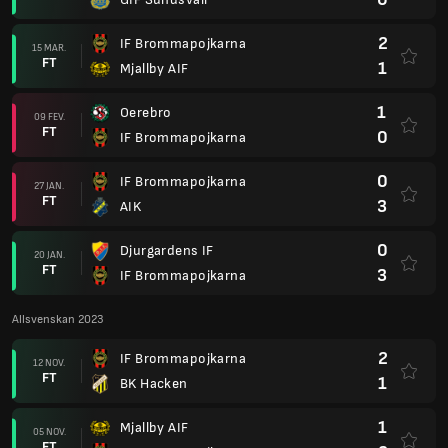
2
IF Brommapojkarna
15 MAR.
FT
1
Mjallby AIF
1
Oerebro
09 FEV.
FT
0
IF Brommapojkarna
0
IF Brommapojkarna
27 JAN.
FT
3
AIK
0
Djurgardens IF
20 JAN.
FT
3
IF Brommapojkarna
Allsvenskan 2023
2
IF Brommapojkarna
12 NOV.
FT
1
BK Hacken
1
Mjallby AIF
05 NOV.
FT