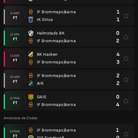
1
IF Brommapojkarna
24 ABR.
FT
1
IK Sirius
0
Halmstads BK
21 ABR.
FT
2
IF Brommapojkarna
4
BK Hacken
15 ABR.
FT
3
IF Brommapojkarna
2
IF Brommapojkarna
06 ABR.
FT
2
AIK
0
GAIS
31 MAR.
FT
4
IF Brommapojkarna
Amistosos de Clubes
1
IF Brommapojkarna
23 MAR.
FT
0
GIF Sundsvall