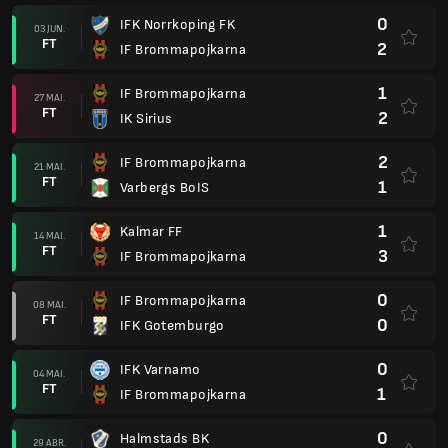
0
IFK Norrkoping FK
03 JUN.
FT
2
IF Brommapojkarna
1
IF Brommapojkarna
27 MAI.
FT
2
IK Sirius
2
IF Brommapojkarna
21 MAI.
FT
1
Varbergs BoIS
1
Kalmar FF
14 MAI.
FT
3
IF Brommapojkarna
0
IF Brommapojkarna
08 MAI.
FT
0
IFK Gotemburgo
0
IFK Varnamo
04 MAI.
FT
1
IF Brommapojkarna
0
Halmstads BK
29 ABR.