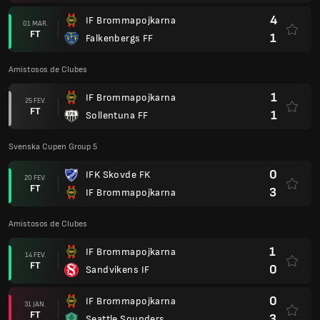
4
IF Brommapojkarna
01 MAR.
FT
1
Falkenbergs FF
Amistosos de Clubes
1
IF Brommapojkarna
25 FEV.
FT
1
Sollentuna FF
Svenska Cupen Group 5
0
IFK Skovde FK
20 FEV.
FT
3
IF Brommapojkarna
Amistosos de Clubes
1
IF Brommapojkarna
14 FEV.
FT
0
Sandvikens IF
0
IF Brommapojkarna
31 JAN.
FT
3
Seattle Sounders