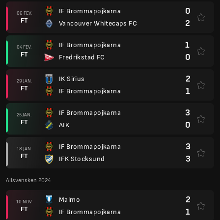
0
IF Brommapojkarna
06 FEV.
FT
2
Vancouver Whitecaps FC
1
IF Brommapojkarna
04 FEV.
FT
0
Fredrikstad FC
2
IK Sirius
29 JAN.
FT
1
IF Brommapojkarna
3
IF Brommapojkarna
25 JAN.
FT
0
AIK
3
IF Brommapojkarna
18 JAN.
FT
3
IFK Stocksund
Allsvensken 2024
2
Malmo
10 NOV.
FT
1
IF Brommapojkarna