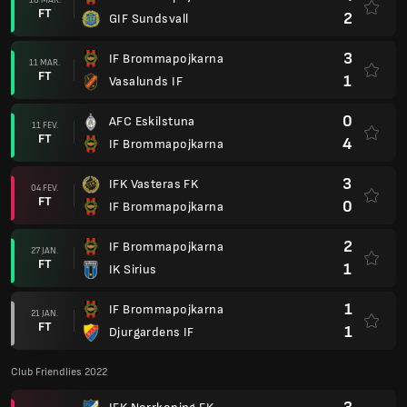
FT
2
GIF Sundsvall
3
IF Brommapojkarna
11 MAR.
FT
1
Vasalunds IF
0
AFC Eskilstuna
11 FEV.
FT
4
IF Brommapojkarna
3
IFK Vasteras FK
04 FEV.
FT
0
IF Brommapojkarna
2
IF Brommapojkarna
27 JAN.
FT
1
IK Sirius
1
IF Brommapojkarna
21 JAN.
FT
1
Djurgardens IF
Club Friendlies 2022