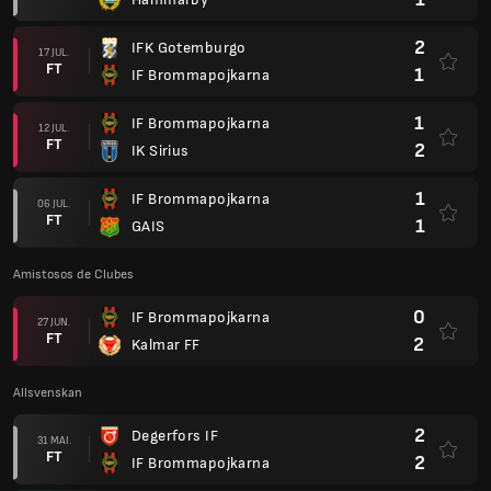
2
IFK Gotemburgo
17 JUL.
FT
1
IF Brommapojkarna
1
IF Brommapojkarna
12 JUL.
FT
2
IK Sirius
1
IF Brommapojkarna
06 JUL.
FT
1
GAIS
Amistosos de Clubes
0
IF Brommapojkarna
27 JUN.
FT
2
Kalmar FF
Allsvenskan
2
Degerfors IF
31 MAI.
FT
2
IF Brommapojkarna