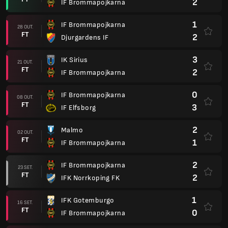
2
IF Brommapojkarna
1
IF Brommapojkarna
28 OUT.
FT
2
Djurgardens IF
3
IK Sirius
21 OUT.
FT
2
IF Brommapojkarna
0
IF Brommapojkarna
08 OUT.
FT
3
IF Elfsborg
2
Malmo
02 OUT.
FT
1
IF Brommapojkarna
2
IF Brommapojkarna
23 SET.
FT
2
IFK Norrkoping FK
1
IFK Gotemburgo
16 SET.
FT
0
IF Brommapojkarna