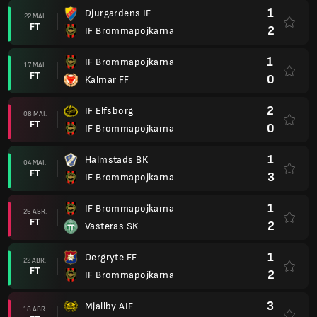
1
Djurgardens IF
22 MAI.
FT
2
IF Brommapojkarna
1
IF Brommapojkarna
17 MAI.
FT
0
Kalmar FF
2
IF Elfsborg
08 MAI.
FT
0
IF Brommapojkarna
1
Halmstads BK
04 MAI.
FT
3
IF Brommapojkarna
1
IF Brommapojkarna
26 ABR.
FT
2
Vasteras SK
1
Oergryte FF
22 ABR.
FT
2
IF Brommapojkarna
3
Mjallby AIF
18 ABR.