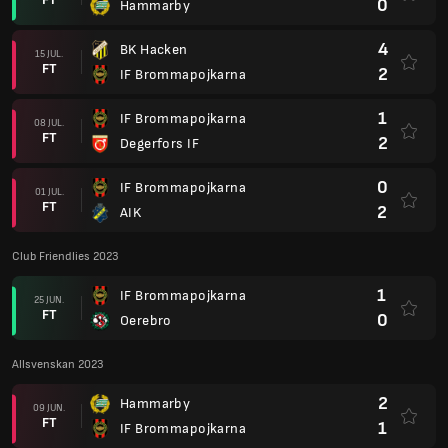
0
Hammarby
4
BK Hacken
15 JUL.
FT
2
IF Brommapojkarna
1
IF Brommapojkarna
08 JUL.
FT
2
Degerfors IF
0
IF Brommapojkarna
01 JUL.
FT
2
AIK
Club Friendlies 2023
1
IF Brommapojkarna
25 JUN.
FT
0
Oerebro
Allsvenskan 2023
2
Hammarby
09 JUN.
FT
1
IF Brommapojkarna