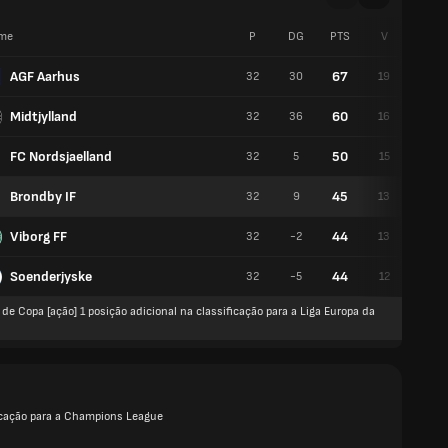
me
P
DG
PTS
V
E
AGF Aarhus
67
32
30
19
10
Midtjylland
60
32
36
16
12
FC Nordsjaelland
50
32
5
15
5
Brondby IF
45
32
9
13
6
Viborg FF
44
32
-2
13
5
Soenderjyske
44
32
-5
12
8
de Copa [ação] 1 posição adicional na classificação para a Liga Europa da
icação para a Champions League