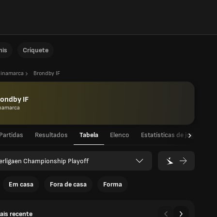
nis
Críquete
inamarca
Brondby IF
ondby IF
namarca
Partidas
Resultados
Tabela
Elenco
Estatísticas de jogador
erligaen Championship Playoff
Em casa
Fora de casa
Forma
ais recente