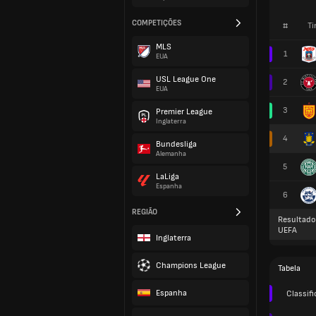
COMPETIÇÕES
#
Ti
MLS
1
EUA
USL League One
2
EUA
3
Premier League
Inglaterra
4
Bundesliga
Alemanha
5
LaLiga
Espanha
6
REGIÃO
Resultado 
UEFA
Inglaterra
Champions League
Tabela
Espanha
Classif