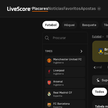
Placares
Notícias
Favoritos
Apostas
Futebol
Hóquei
Basquete
Tê
Futebol
D
Br
TIMES
Di
Manchester United FC
Inglaterra
Visão geral
Liverpool
Inglaterra
Sup
Arsenal
Inglaterra
Todos
Real Madrid CF
Espanha
FC Barcelona
Tabela m
Espanha