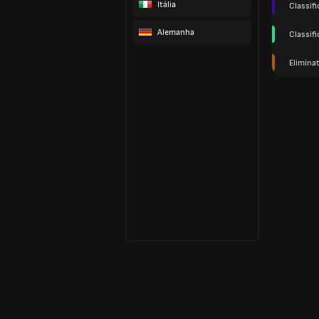
Itália
Classifi
Alemanha
Classif
Elimina