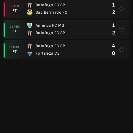
1
Capivariano
0
Guarani FC SP
07 FEV.
FT
2
Botafogo FC SP
1
Botafogo FC SP
01 FEV.
FT
0
Palmeiras SP
2
Grêmio Novorizontino SP
25 JAN.
FT
0
Botafogo FC SP
1
Botafogo FC SP
22 JAN.
FT
0
Primavera-SP
5
Red Bull Bragantino SP
18 JAN.
FT
0
Botafogo FC SP
1
Botafogo FC SP
15 JAN.
FT
1
EC Noroeste SP