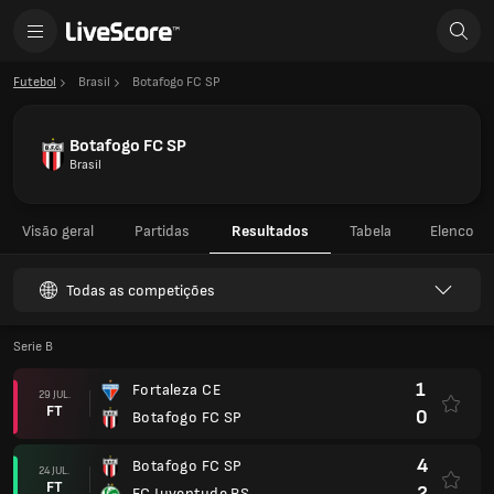
Futebol
Brasil
Botafogo FC SP
Botafogo FC SP
Brasil
Visão geral
Partidas
Resultados
Tabela
Elenco
Todas as competições
Serie B
1
Fortaleza CE
29 JUL.
FT
0
Botafogo FC SP
4
Botafogo FC SP
24 JUL.
FT
2
EC Juventude RS