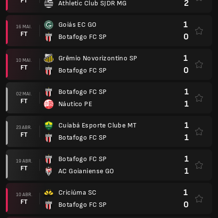
1
Botafogo FC SP
1
Botafogo FC SP
19 ABR.
FT
1
AC Goianiense GO
1
Criciúma SC
10 ABR.
FT
0
Botafogo FC SP
1
Botafogo FC SP
05 ABR.
FT
2
São Bernardo FC
1
América FC MG
01 ABR.
FT
2
Botafogo FC SP
4
Botafogo FC SP
21 MAR.
FT
0
Fortaleza CE
Campeonato Paulista A1
0
Botafogo FC SP
15 FEV.
FT