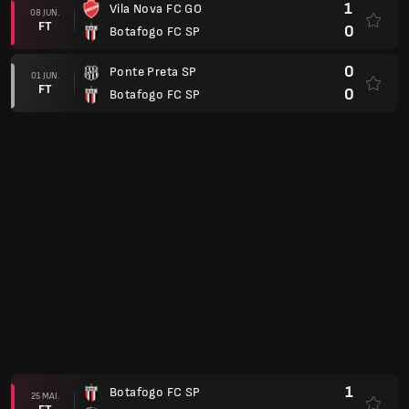
1
Vila Nova FC GO
08 JUN.
FT
0
Botafogo FC SP
0
Ponte Preta SP
01 JUN.
FT
0
Botafogo FC SP
1
Botafogo FC SP
25 MAI.
FT
2
Athletic Club SJDR MG
1
Goiás EC GO
16 MAI.
FT
0
Botafogo FC SP
1
Grêmio Novorizontino SP
10 MAI.
FT
0
Botafogo FC SP
1
Botafogo FC SP
02 MAI.
FT
1
Náutico PE
1
Cuiabá Esporte Clube MT
23 ABR.
FT