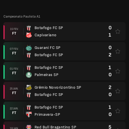
0
Velo Clube-SP
11 JAN.
FT
0
Botafogo FC SP