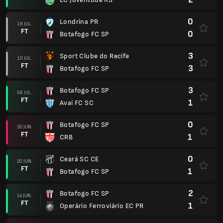
0
Londrina PR
18 JUL.
FT
0
Botafogo FC SP
3
Sport Clube do Recife
10 JUL.
FT
3
Botafogo FC SP
3
Botafogo FC SP
06 JUL.
FT
1
Avaí FC SC
0
Botafogo FC SP
30 JUN.
FT
1
CRB
0
Ceará SC CE
20 JUN.
FT
1
Botafogo FC SP
2
Botafogo FC SP
14 JUN.
FT
1
Operário Ferroviário EC PR