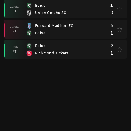
1
Boise
21 JUN.
FT
0
Union Omaha SC
5
Forward Madison FC
14 JUN.
FT
1
Boise
2
Boise
11 JUN.
FT
1
Richmond Kickers