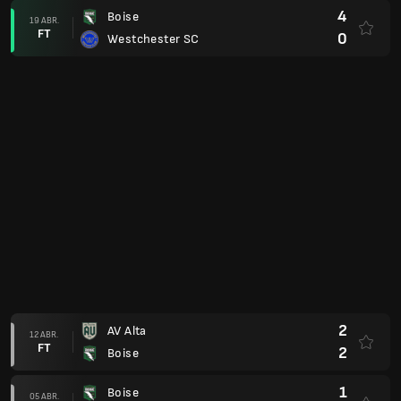
4
Boise
19 ABR.
FT
0
Westchester SC
2
AV Alta
12 ABR.
FT
2
Boise
1
Boise
05 ABR.