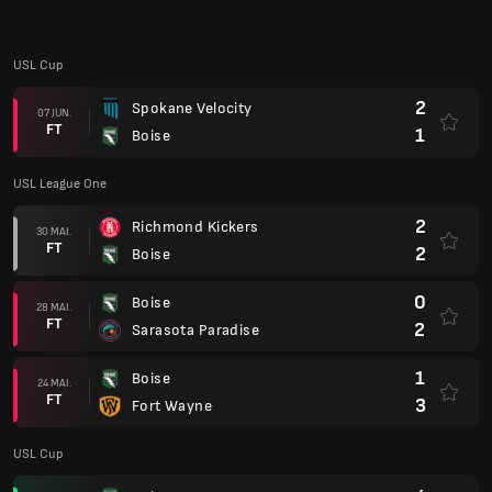
USL Cup
2
Spokane Velocity
07 JUN.
FT
1
Boise
USL League One
2
Richmond Kickers
30 MAI.
FT
2
Boise
0
Boise
28 MAI.
FT
2
Sarasota Paradise
1
Boise
24 MAI.
FT
3
Fort Wayne
USL Cup