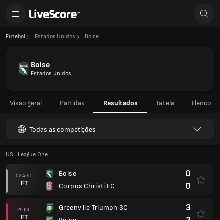
Futebol
Estados Unidos
Boise
Boise
Estados Unidos
Visão geral
Partidas
Resultados
Tabela
Elenco
Todas as competições
USL League One
0
Boise
02 AGO.
FT
0
Corpus Christi FC
3
Greenville Triumph SC
29 JUL.
FT
2
Boise