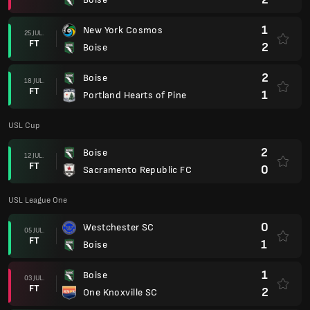
1
New York Cosmos
25 JUL.
FT
2
Boise
2
Boise
18 JUL.
FT
1
Portland Hearts of Pine
USL Cup
2
Boise
12 JUL.
FT
0
Sacramento Republic FC
USL League One
0
Westchester SC
05 JUL.
FT
1
Boise
1
Boise
03 JUL.
FT
2
One Knoxville SC