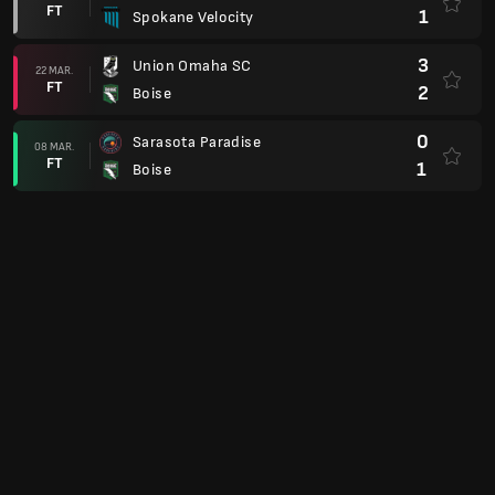
FT
1
Spokane Velocity
3
Union Omaha SC
22 MAR.
FT
2
Boise
0
Sarasota Paradise
08 MAR.
FT
1
Boise