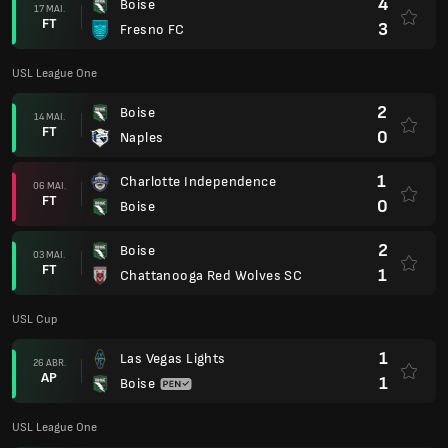
4
Boise
17 MAI.
FT
3
Fresno FC
USL League One
2
Boise
14 MAI.
FT
0
Naples
1
Charlotte Independence
06 MAI.
FT
0
Boise
2
Boise
03 MAI.
FT
1
Chattanooga Red Wolves SC
USL Cup
1
Las Vegas Lights
26 ABR.
AP
1
Boise
USL League One