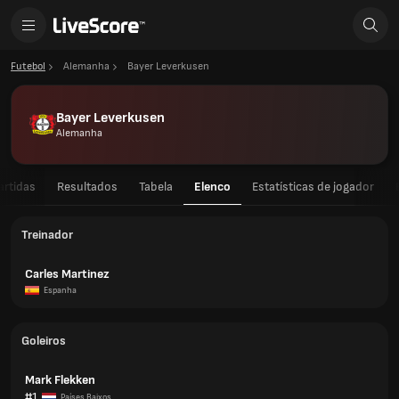
Futebol
Alemanha
Bayer Leverkusen
Bayer Leverkusen
Alemanha
artidas
Resultados
Tabela
Elenco
Estatísticas de jogador
Treinador
Carles Martinez
Espanha
Goleiros
Mark Flekken
#1
Países Baixos