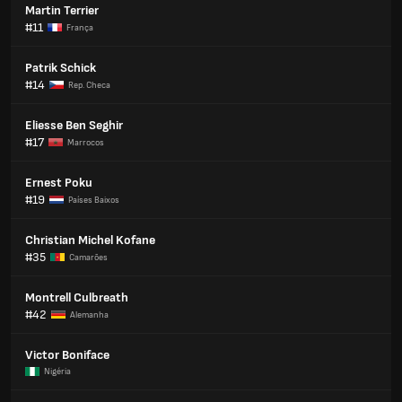
Martin Terrier
#11
França
Patrik Schick
#14
Rep. Checa
Eliesse Ben Seghir
#17
Marrocos
Ernest Poku
#19
Países Baixos
Christian Michel Kofane
#35
Camarões
Montrell Culbreath
#42
Alemanha
Victor Boniface
Nigéria