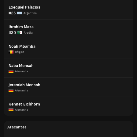
Exequiel Palacios
#25
Argentina
Ibrahim Maza
#30
Argélia
Noah Mbamba
Bélgica
Naba Mensah
Alemanha
Jeremiah Mensah
Alemanha
Kennet Eichhorn
Alemanha
Atacantes