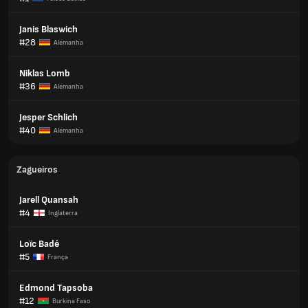
Janis Blaswich
#28
Alemanha
Niklas Lomb
#36
Alemanha
Jesper Schlich
#40
Alemanha
Zagueiros
Jarell Quansah
#4
Inglaterra
Loïc Badé
#5
França
Edmond Tapsoba
#12
Burkina Faso