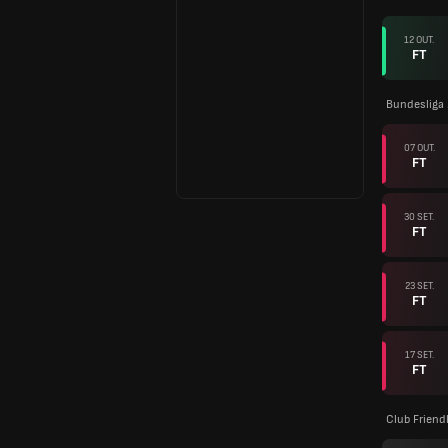
12 OUT.
FT
Bundesliga
07 OUT.
FT
30 SET.
FT
23 SET.
FT
17 SET.
FT
Club Friend