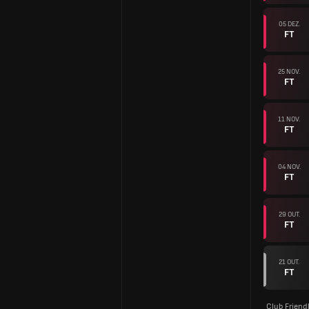
05 DEZ.
FT
25 NOV.
FT
11 NOV.
FT
04 NOV.
FT
29 OUT.
FT
21 OUT.
FT
Club Friend