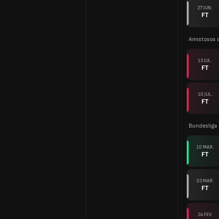
27 JUN.
FT
Amistosos 
13 JUL.
FT
10 JUL.
FT
Bundesliga
10 MAR.
FT
03 MAR.
FT
24 FEV.