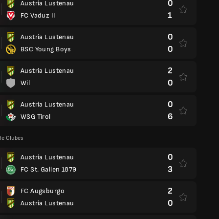
0
Austria Lustenau
1
FC Vaduz II
0
Austria Lustenau
0
BSC Young Boys
2
Austria Lustenau
0
Wil
0
Austria Lustenau
6
WSG Tirol
de Clubes
0
Austria Lustenau
3
FC St. Gallen 1879
2
FC Augsburgo
0
Austria Lustenau