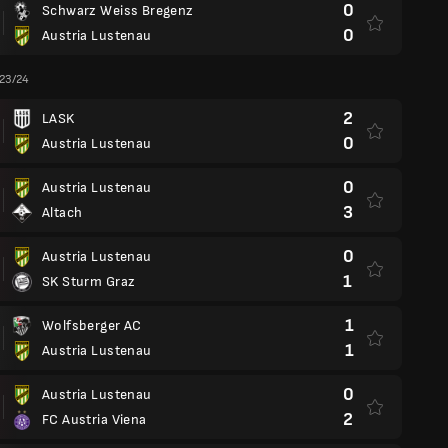
0
Schwarz Weiss Bregenz
0
Austria Lustenau
 23/24
2
LASK
0
Austria Lustenau
0
Austria Lustenau
3
Altach
0
Austria Lustenau
1
SK Sturm Graz
1
Wolfsberger AC
1
Austria Lustenau
0
Austria Lustenau
2
FC Austria Viena