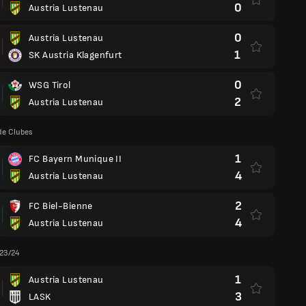
0
Austria Lustenau
0
Austria Lustenau
1
SK Austria Klagenfurt
0
WSG Tirol
2
Austria Lustenau
de Clubes
1
FC Bayern Munique II
4
Austria Lustenau
2
FC Biel-Bienne
4
Austria Lustenau
 23/24
1
Austria Lustenau
3
LASK