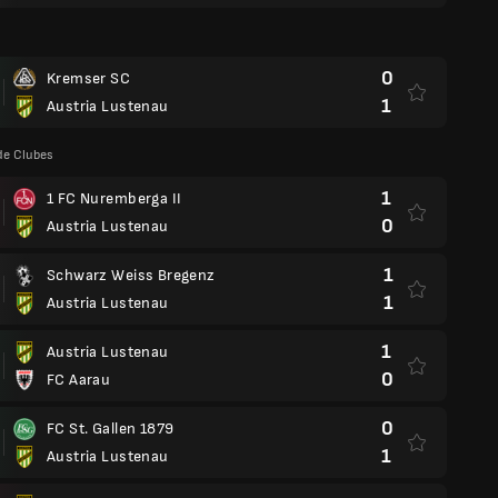
0
Kremser SC
1
Austria Lustenau
de Clubes
1
1 FC Nuremberga II
0
Austria Lustenau
1
Schwarz Weiss Bregenz
1
Austria Lustenau
1
Austria Lustenau
0
FC Aarau
0
FC St. Gallen 1879
1
Austria Lustenau