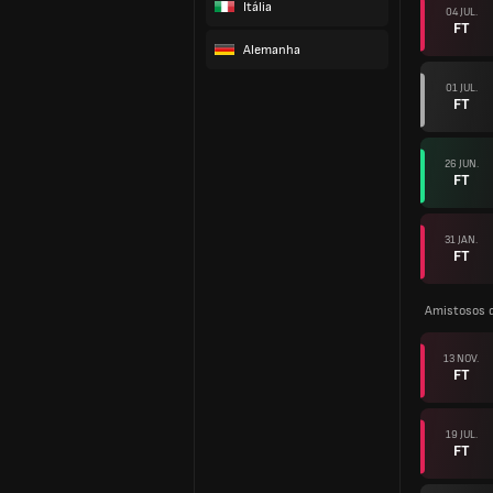
Itália
04 JUL.
FT
Alemanha
01 JUL.
FT
26 JUN.
FT
31 JAN.
FT
Amistosos 
13 NOV.
FT
19 JUL.
FT