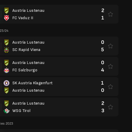
2
Austria Lustenau
1
FC Vaduz II
 23/24
0
Austria Lustenau
5
SC Rapid Viena
0
Austria Lustenau
4
FC Salzburgo
1
SK Austria Klagenfurt
0
Austria Lustenau
2
Austria Lustenau
3
WSG Tirol
lies 2023