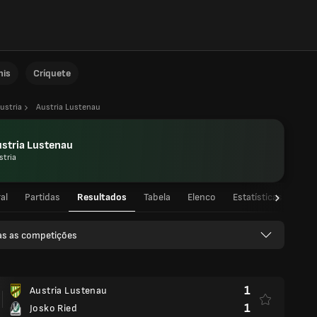
nis
Críquete
ustria
Austria Lustenau
stria Lustenau
stria
al
Partidas
Resultados
Tabela
Elenco
Estatísticas de jog
as as competições
1
Austria Lustenau
1
Josko Ried