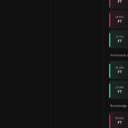
FT
18 FEV.
FT
11 FEV.
FT
Amistosos 
20 JAN.
FT
13 JAN.
FT
Bundesliga
09 DEZ.
FT