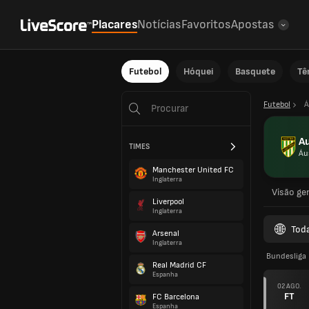
Placares
Notícias
Favoritos
Apostas
Futebol
Hóquei
Basquete
Tê
Futebol
Á
Au
TIMES
Áu
Manchester United FC
Inglaterra
Visão ger
Liverpool
Inglaterra
Tod
Arsenal
Inglaterra
Bundesliga
Real Madrid CF
Espanha
02 AGO.
FT
FC Barcelona
Espanha