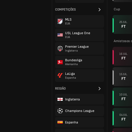
Cup
COMPETIÇÕES
MLS
25 JUL.
EUA
FT
USL League One
EUA
Amistosos 
Premier League
Inglaterra
16 JUL.
FT
Bundesliga
Alemanha
LaLiga
15 JUL.
FT
Espanha
REGIÃO
10 JUL.
FT
Inglaterra
Champions League
04 JUL.
FT
Espanha