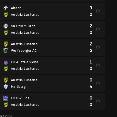
3
Altach
0
Austria Lustenau
2
SK Sturm Graz
0
Austria Lustenau
2
Austria Lustenau
3
Wolfsberger AC
1
FC Austria Viena
0
Austria Lustenau
0
Austria Lustenau
4
Hartberg
0
FC BW Linz
0
Austria Lustenau
lies 2023