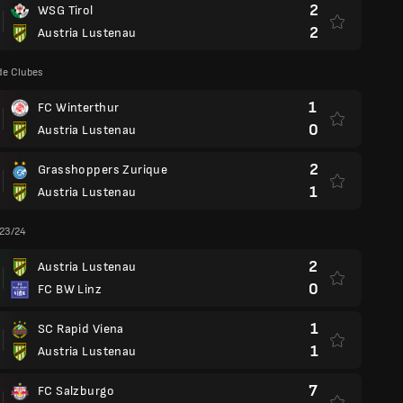
2
WSG Tirol
2
Austria Lustenau
de Clubes
1
FC Winterthur
0
Austria Lustenau
2
Grasshoppers Zurique
1
Austria Lustenau
 23/24
2
Austria Lustenau
0
FC BW Linz
1
SC Rapid Viena
1
Austria Lustenau
7
FC Salzburgo